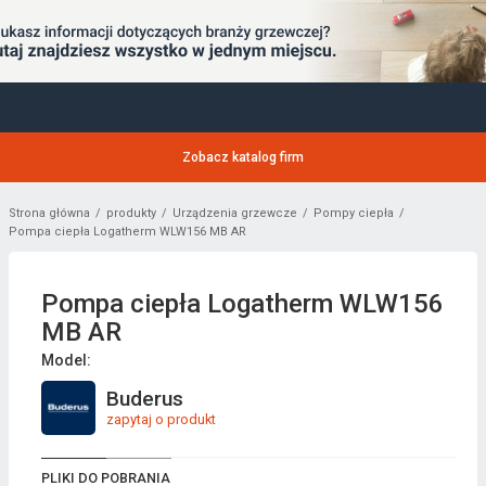
Zobacz katalog firm
Strona główna
produkty
Urządzenia grzewcze
Pompy ciepła
Pompa ciepła Logatherm WLW156 MB AR
Pompa ciepła Logatherm WLW156
MB AR
Model:
Buderus
zapytaj o produkt
PLIKI DO POBRANIA