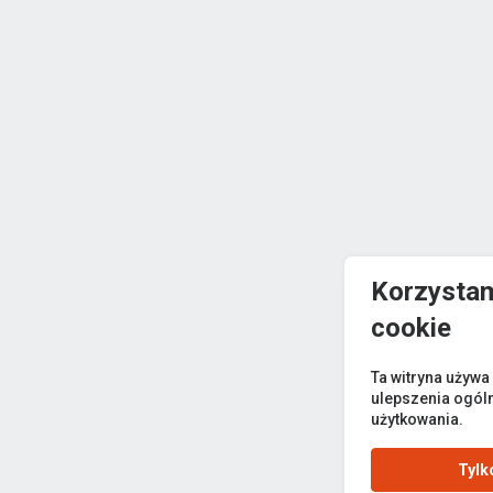
Korzystam
cookie
Ta witryna używa
ulepszenia ogól
użytkowania.
Tylk