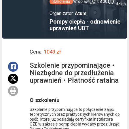
schedule
schedule
Szkolenia
Wrocław
08:30
dzień
Organizator:
Atum
Pompy ciepła - odnowienie
uprawnień UDT
Cena:
1049 zł
Szkolenie przypominające •
Niezbędne do przedłużenia
uprawnień • Płatność ratalna
O szkoleniu
Szkolenie przypominające to połączenie zajęć
teoretycznych oraz praktycznych kierowanych do
osób, które już posiadają certyfikat instalatora
OZE w zakresie pomp ciepła wydany przez Urząd