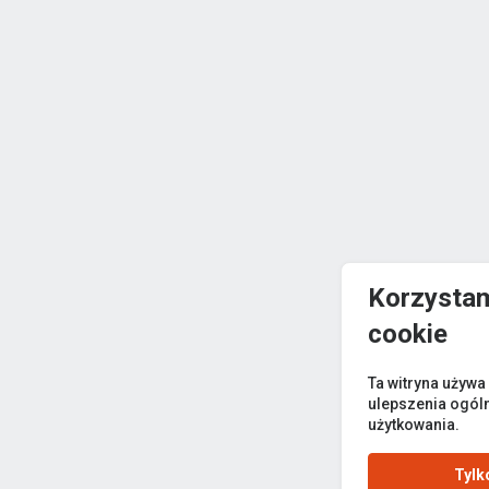
Korzystam
cookie
Ta witryna używa
ulepszenia ogól
użytkowania.
Tylk