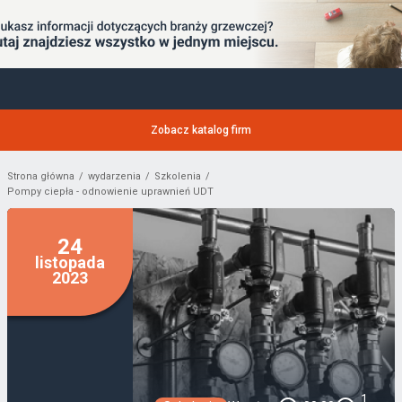
Zobacz katalog firm
Strona główna
wydarzenia
Szkolenia
Pompy ciepła - odnowienie uprawnień UDT
24
listopada
2023
1