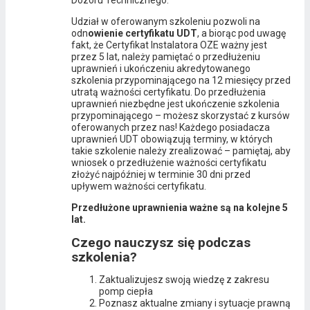
Dozoru Technicznego.
Udział w oferowanym szkoleniu pozwoli na
odn
owienie certyfikatu UDT
, a biorąc pod uwagę
fakt, że Certyfikat Instalatora OZE ważny jest
przez 5 lat, należy pamiętać o przedłużeniu
uprawnień i ukończeniu akredytowanego
szkolenia przypominającego na 12 miesięcy przed
utratą ważności certyfikatu. Do przedłużenia
uprawnień niezbędne jest ukończenie szkolenia
przypominającego – możesz skorzystać z kursów
oferowanych przez nas! Każdego posiadacza
uprawnień UDT obowiązują terminy, w których
takie szkolenie należy zrealizować – pamiętaj, aby
wniosek o przedłużenie ważności certyfikatu
złożyć najpóźniej w terminie 30 dni przed
upływem ważności certyfikatu.
Przedłużone uprawnienia ważne są na kolejne 5
lat.
Czego nauczysz się podczas
szkolenia?
Zaktualizujesz swoją wiedzę z zakresu
pomp ciepła
Poznasz aktualne zmiany i sytuacje prawną