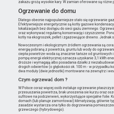
zakazu grożą wysokie kary. W zamian oferowane są różne 
Ogrzewanie do domu
Dlatego obecnie najpopularniejsze stało się ogrzewanie gaz
Efektywniejsze energetycznie są kotły gazowe kondensacy
lokalizacjach bez dostępu do sieci gazu ziemnego. Ogrzew
oraz wykonywać regularną konserwację i czyszczenie. Pona
kotły na ekogroszek, pellet i zgazowujące drewno. Jednak 
Nowoczesnym i ekologicznym źródłem ogrzewania są coraz po
energię pobraną z powietrza, gruntu lub wody do ogrzewani
ciepła powietrze-woda są znacznie tańsze od gruntowych i 
pompę energii elektrycznej oznacza uzyskanie 3,1 kWh ene
droższe i wymagają albo posiadania działki z niezabudowa
drogich odwiertów (o głębokości ok. 100 m - w przypadku ko
dwa moduły (dwie jednostki) montowane na zewnątrz i we
Czym ogrzewać dom ?
W Polsce coraz więcej osób instaluje ogrzewanie płaszczyz
przesuszania powietrza, brak unoszenia sie kurzu oraz os
sufitowe na podczerwień, wykorzystujące specjalne folie.
domach (lub planuje zamontować) klimatyzację, głównie ty
zasadzie wystarcza ona tylko do dogrzewania pomieszczeń 
grzewczego (hybrydowego).