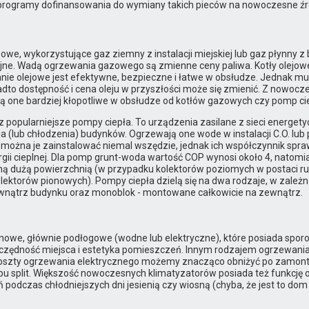
programy dofinansowania do wymiany takich pieców na nowoczesne źró
owe, wykorzystujące gaz ziemny z instalacji miejskiej lub gaz płynny z
jne. Wadą ogrzewania gazowego są zmienne ceny paliwa. Kotły olejow
anie olejowe jest efektywne, bezpieczne i łatwe w obsłudze. Jednak m
dto dostępność i cena oleju w przyszłości może się zmienić. Z nowocz
są one bardziej kłopotliwe w obsłudze od kotłów gazowych czy pomp ci
pularniejsze pompy ciepła. To urządzenia zasilane z sieci energetyczn
a (lub chłodzenia) budynków. Ogrzewają one wode w instalacji C.O. lu
można je zainstalować niemal wszędzie, jednak ich współczynnik spraw
rgii cieplnej. Dla pomp grunt-woda wartość COP wynosi około 4, nato
ną dużą powierzchnią (w przypadku kolektorów poziomych w postaci ru
lektorów pionowych). Pompy ciepła dzielą się na dwa rodzaje, w zależnoś
wnątrz budynku oraz monoblok - montowane całkowicie na zewnątrz.
nowe, głównie podłogowe (wodne lub elektryczne), które posiada sporo 
zczędność miejsca i estetyka pomieszczeń. Innym rodzajem ogrzewania
 Koszty ogrzewania elektrycznego możemy znacząco obniżyć po zamontow
pu split. Większość nowoczesnych klimatyzatorów posiada też funkcję
podczas chłodniejszych dni jesienią czy wiosną (chyba, że jest to do