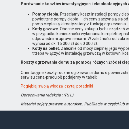
Porównanie kosztów inwestycyjnych i eksploatacyjnyc
Pompy ciepła.
Przeciętny koszt instalacji pompy c
powietrzne pompy ciepła – ich ceny zaczynają się od 
pomp ciepła są klimatyzatory z funkcją ogrzewania.
Kotły gazowe.
Obecne ceny zakupu tych urządzeń wah
w przypadku konieczności wykonania kompletnej inst
odpowiednimi uprawnieniami. W zależności od zakresu
wynosi od ok. 15 000 zł do 60 000 zł.
Kotły na pellet.
Zależnie od mocy cieplnej, jego wypos
trzeba włączyć w instalację grzewczą w kotłowni kosz
Koszty ogrzewania domu za pomocą różnych źródeł cie
Orientacyjne koszty roczne ogrzewania domu o powierzch
serwisu cena-pradu.pl) podajemy w tabeli:
Pogłębiaj swoją wiedzę, czytaj poradniki
Opracowanie redakcja : (P.H.)
Materiał objęty prawem autorskim. Publikacja w części lub 