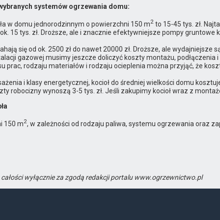
h wybranych systemów ogrzewania domu:
2
iepła w domu jednorodzinnym o powierzchni 150 m
to 15-45 tys. zł. Naj
ok. 15 tys. zł. Droższe, ale i znacznie efektywniejsze pompy gruntowe
ają się od ok. 2500 zł do nawet 20000 zł. Droższe, ale wydajniejsze s
alacji gazowej musimy jeszcze doliczyć koszty montażu, podłączenia i
 prac, rodzaju materiałów i rodzaju ocieplenia można przyjąć, że kosz
ażenia i klasy energetycznej, kocioł do średniej wielkości domu kosztuj
ty robocizny wynoszą 3-5 tys. zł. Jeśli zakupimy kocioł wraz z montażem
pła
2
ni 150 m
, w zależności od rodzaju paliwa, systemu ogrzewania oraz za
w całości wyłącznie za zgodą redakcji portalu www.ogrzewnictwo.pl