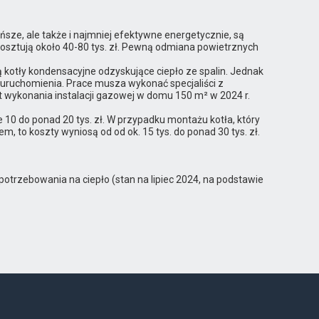
tańsze, ale także i najmniej efektywne energetycznie, są
 kosztują około 40-80 tys. zł. Pewną odmiana powietrznych
ą kotły kondensacyjne odzyskujące ciepło ze spalin. Jednak
 uruchomienia. Prace musza wykonać specjaliści z
t wykonania instalacji gazowej w domu 150 m² w 2024 r.
e 10 do ponad 20 tys. zł. W przypadku montażu kotła, który
, to koszty wyniosą od od ok. 15 tys. do ponad 30 tys. zł.
potrzebowania na ciepło (stan na lipiec 2024, na podstawie