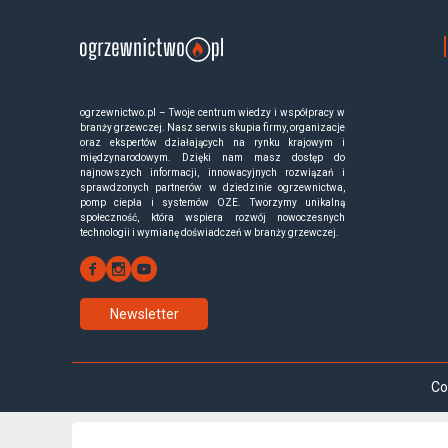
ogrzewnictwo.pl – Twoje centrum wiedzy i współpracy w
branży grzewczej. Nasz serwis skupia firmy, organizacje
oraz ekspertów działających na rynku krajowym i
międzynarodowym. Dzięki nam masz dostęp do
najnowszych informacji, innowacyjnych rozwiązań i
sprawdzonych partnerów w dziedzinie ogrzewnictwa,
pomp ciepła i systemów OZE. Tworzymy unikalną
społeczność, która wspiera rozwój nowoczesnych
technologii i wymianę doświadczeń w branży grzewczej.
Newsletter
Co