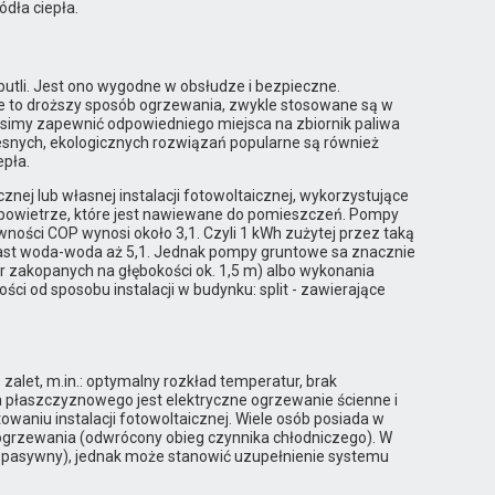
dła ciepła.
 butli. Jest ono wygodne w obsłudze i bezpieczne.
e to droższy sposób ogrzewania, zwykle stosowane są w
usimy zapewnić odpowiedniego miejsca na zbiornik paliwa
esnych, ekologicznych rozwiązań popularne są również
epła.
ej lub własnej instalacji fotowoltaicznej, wykorzystujące
b powietrze, które jest nawiewane do pomieszczeń. Pompy
ności COP wynosi około 3,1. Czyli 1 kWh zużytej przez taką
miast woda-woda aż 5,1. Jednak pompy gruntowe sa znacznie
r zakopanych na głębokości ok. 1,5 m) albo wykonania
ci od sposobu instalacji w budynku: split - zawierające
zalet, m.in.: optymalny rozkład temperatur, brak
 płaszczyznowego jest elektryczne ogrzewanie ścienne i
aniu instalacji fotowoltaicznej. Wiele osób posiada w
 ogrzewania (odwrócony obieg czynnika chłodniczego). W
m pasywny), jednak może stanowić uzupełnienie systemu