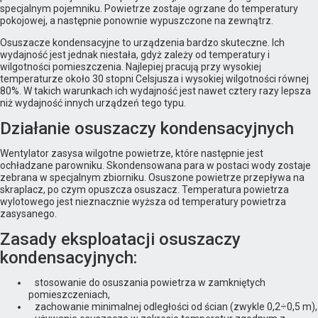
specjalnym pojemniku. Powietrze zostaje ogrzane do temperatury
pokojowej, a następnie ponownie wypuszczone na zewnątrz.
Osuszacze kondensacyjne to urządzenia bardzo skuteczne. Ich
wydajność jest jednak niestała, gdyż zależy od temperatury i
wilgotności pomieszczenia. Najlepiej pracują przy wysokiej
temperaturze około 30 stopni Celsjusza i wysokiej wilgotności równej
80%. W takich warunkach ich wydajność jest nawet cztery razy lepsza
niż wydajność innych urządzeń tego typu.
Działanie osuszaczy kondensacyjnych
Wentylator zasysa wilgotne powietrze, które następnie jest
ochładzane parowniku. Skondensowana para w postaci wody zostaje
zebrana w specjalnym zbiorniku. Osuszone powietrze przepływa na
skraplacz, po czym opuszcza osuszacz. Temperatura powietrza
wylotowego jest nieznacznie wyższa od temperatury powietrza
zasysanego.
Zasady eksploatacji osuszaczy
kondensacyjnych:
stosowanie do osuszania powietrza w zamkniętych
pomieszczeniach,
zachowanie minimalnej odległości od ścian (zwykle 0,2÷0,5 m),