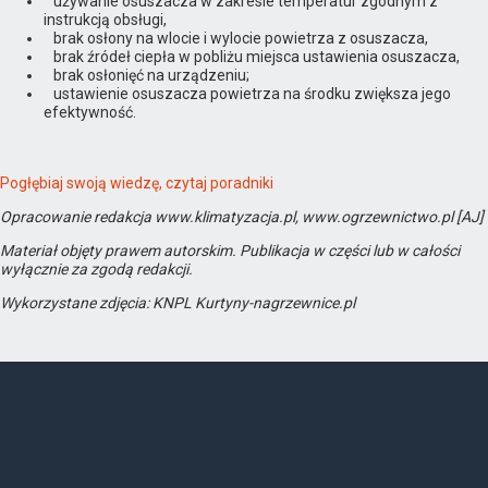
używanie osuszacza w zakresie temperatur zgodnym z
instrukcją obsługi,
brak osłony na wlocie i wylocie powietrza z osuszacza,
brak źródeł ciepła w pobliżu miejsca ustawienia osuszacza,
brak osłonięć na urządzeniu;
ustawienie osuszacza powietrza na środku zwiększa jego
efektywność.
Pogłębiaj swoją wiedzę, czytaj poradniki
Opracowanie redakcja www.klimatyzacja.pl, www.ogrzewnictwo.pl [AJ]
Materiał objęty prawem autorskim. Publikacja w części lub w całości
wyłącznie za zgodą redakcji.
Wykorzystane zdjęcia: KNPL Kurtyny-nagrzewnice.pl