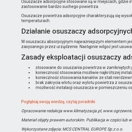
Osuszacze adsorpcyjne stosowane są w miejscach, gdzie in
zastosowanie bardzo suchego powietrza.
Osuszacze powietrza adsorpcyjne charakteryzują się wysok
temperaturach.
Działanie osuszaczy adsorpcyjnyc
W osuszaczu absorpcyjnym najważniejszym elementem jest ru
zasysanego przez urządzenie. Następnie wilgoć jest usuwan
Zasady eksploatacji osuszaczy ad
stosowane do osuszania powietrza w zamkniętych 
konieczność stosowania możliwie najkrótszej instala
konieczność stosowania kanałów ze stali nierdzewn
brak zakrycia wlotu oraz wylotu powietrza z osusza
możliwość instalacji osuszacza w pomieszczeniu o
Pogłębiaj swoją wiedzę, czytaj poradniki
Opracowanie redakcja www.klimatyzacja.pl, www.ogrzewnic
Materiał objęty prawem autorskim. Publikacja w części lub w
Wykorzystane zdjęcia: MCS CENTRAL EUROPE Sp.z o.o.