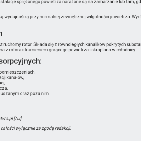
stalacje sprężonego powietrza narażone są na zamarzanie lub tam, gd
ą wydajnością przy normalnej zewnętrznej wilgotności powietrza. Wyró
h
chomy rotor. Składa się z równoległych kanalików pokrytych substancj
a z rotora strumieniem gorącego powietrza i skraplana w chłodnicy.
sorpcyjnych:
pomieszczeniach,
cji kanałów,
ej,
cza,
suszanym oraz poza nim.
two.pl [AJ]
 całości wyłącznie za zgodą redakcji.