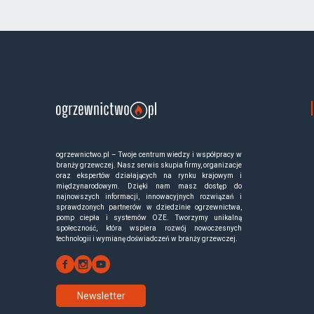
ogrzewnictwo.pl – Twoje centrum wiedzy i współpracy w
branży grzewczej. Nasz serwis skupia firmy, organizacje
oraz ekspertów działających na rynku krajowym i
międzynarodowym. Dzięki nam masz dostęp do
najnowszych informacji, innowacyjnych rozwiązań i
sprawdzonych partnerów w dziedzinie ogrzewnictwa,
pomp ciepła i systemów OZE. Tworzymy unikalną
społeczność, która wspiera rozwój nowoczesnych
technologii i wymianę doświadczeń w branży grzewczej.
Newsletter