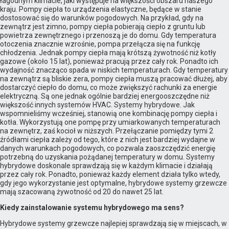
łagodnym klimacie, jaki występuje na większości obszaru naszego
kraju. Pompy ciepła to urządzenia elastyczne, będące w stanie
dostosować się do warunków pogodowych. Na przykład, gdy na
zewnątrz jest zimno, pompy ciepła pobierają ciepło z gruntu lub
powietrza zewnętrznego i przenoszą je do domu. Gdy temperatura
otoczenia znacznie wzrośnie, pompa przełącza się na funkcję
chłodzenia. Jednak pompy ciepła mają krótszą żywotność niż kotły
gazowe (około 15 lat), ponieważ pracują przez cały rok. Ponadto ich
wydajność znacząco spada w niskich temperaturach. Gdy temperatury
na zewnątrz są bliskie zera, pompy ciepła muszą pracować dłużej, aby
dostarczyć ciepło do domu, co może zwiększyć rachunki za energie
elektryczną. Są one jednak ogólnie bardziej energooszczędne niż
większość innych systemów HVAC. Systemy hybrydowe. Jak
wspomnieliśmy wcześniej, stanowią one kombinację pompy ciepła i
kotła. Wykorzystują one pompę przy umiarkowanych temperaturach
na zewnętrz, zaś kocioł w niższych. Przełączanie pomiędzy tymi 2
źródłami ciepła zależy od tego, które z nich jest bardziej wydajne w
danych warunkach pogodowych, co pozwala zaoszczędzić energię
potrzebną do uzyskania pożądanej temperatury w domu. Systemy
hybrydowe doskonale sprawdzają się w każdym klimacie i działają
przez cały rok. Ponadto, ponieważ każdy element działa tylko wtedy,
gdy jego wykorzystanie jest optymalne, hybrydowe systemy grzewcze
mają szacowaną żywotność od 20 do nawet 25 lat.
Kiedy zainstalowanie systemu hybrydowego ma sens?
Hybrydowe systemy grzewcze najlepiej sprawdzają się w miejscach, w