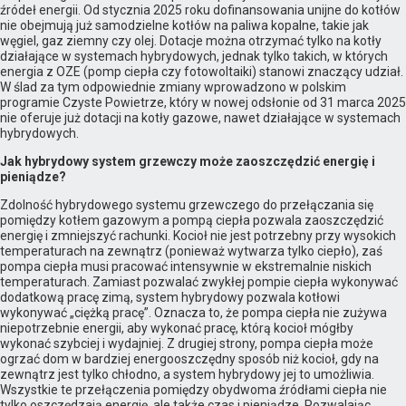
źródeł energii. Od stycznia 2025 roku dofinansowania unijne do kotłów
nie obejmują już samodzielne kotłów na paliwa kopalne, takie jak
węgiel, gaz ziemny czy olej. Dotacje można otrzymać tylko na kotły
działające w systemach hybrydowych, jednak tylko takich, w których
energia z OZE (pomp ciepła czy fotowoltaiki) stanowi znaczący udział.
W ślad za tym odpowiednie zmiany wprowadzono w polskim
programie Czyste Powietrze, który w nowej odsłonie od 31 marca 2025
nie oferuje już dotacji na kotły gazowe, nawet działające w systemach
hybrydowych.
Jak hybrydowy system grzewczy może zaoszczędzić energię i
pieniądze?
Zdolność hybrydowego systemu grzewczego do przełączania się
pomiędzy kotłem gazowym a pompą ciepła pozwala zaoszczędzić
energię i zmniejszyć rachunki. Kocioł nie jest potrzebny przy wysokich
temperaturach na zewnątrz (ponieważ wytwarza tylko ciepło), zaś
pompa ciepła musi pracować intensywnie w ekstremalnie niskich
temperaturach. Zamiast pozwalać zwykłej pompie ciepła wykonywać
dodatkową pracę zimą, system hybrydowy pozwala kotłowi
wykonywać „ciężką pracę”. Oznacza to, że pompa ciepła nie zużywa
niepotrzebnie energii, aby wykonać pracę, którą kocioł mógłby
wykonać szybciej i wydajniej. Z drugiej strony, pompa ciepła może
ogrzać dom w bardziej energooszczędny sposób niż kocioł, gdy na
zewnątrz jest tylko chłodno, a system hybrydowy jej to umożliwia.
Wszystkie te przełączenia pomiędzy obydwoma źródłami ciepła nie
tylko oszczędzają energię, ale także czas i pieniądze. Pozwalając