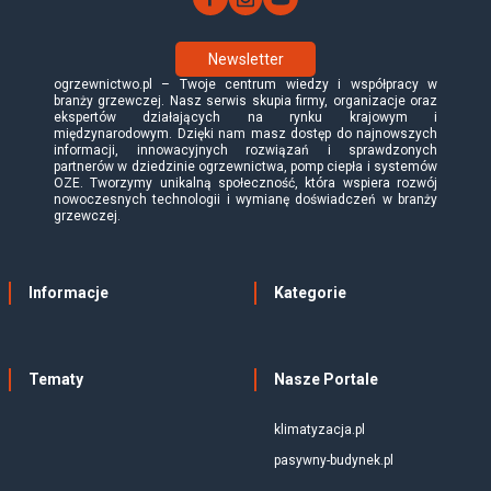
Newsletter
ogrzewnictwo.pl – Twoje centrum wiedzy i współpracy w
branży grzewczej. Nasz serwis skupia firmy, organizacje oraz
ekspertów działających na rynku krajowym i
międzynarodowym. Dzięki nam masz dostęp do najnowszych
informacji, innowacyjnych rozwiązań i sprawdzonych
partnerów w dziedzinie ogrzewnictwa, pomp ciepła i systemów
OZE. Tworzymy unikalną społeczność, która wspiera rozwój
nowoczesnych technologii i wymianę doświadczeń w branży
grzewczej.
Informacje
Kategorie
Tematy
Nasze Portale
klimatyzacja.pl
pasywny-budynek.pl