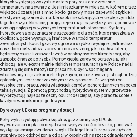
których występują wszystkie cztery pory roku oraz zmienne
temperatury na zewnątrz. Jeśli mieszkamy w miejscu, w którym przez
większość czasu jest zimno, kocioł gazowy może zapewnić szybkie i
efektywne ogrzanie domu. Dla osób mieszkających w cieplejszym lub
łagodniejszym klimacie, pompy ciepła mają największy sens, ponieważ
działają najlepiej w wyższych temperaturach otoczenia. Systemy
hybrydowe są przeznaczone szczególnie dla osób, które mieszkają w
okolicach, gdzie występują krańcowe wartości temperatur
zewnętrznych. Kocioł gazowy ogrzewa szybko i wydajnie, jeśli jednak
nasz dom doświadcza zarówno mrozów zimą, jak i upałów latem,
będziemy musieli zainwestować w osobny system klimatyzacji, aby
zaspokoić nasze potrzeby. Pompy ciepła zarówno ogrzewają, jak i
chłodzą, ale w ekstremalnie niskich temperaturach (a w Polsce nadal
zdarzają się silne mrozy) ich praca musi być wspomagana
wbudowanymi grzałkami elektrycznymi, co nie zawsze jest najbardziej
opłacalnym i energooszczędnym rozwiązaniem. Ze względu na
wysokie ceny prądu, wielu właścicieli domów jednorodzinnych niepokoi
taka sytuacja, Z pomocą przychodzą hybrydowe systemy grzewcze,
wykorzystują najlepsze cechy obu źródeł ciepła, aby poradzić sobie z
każdymi warunkami pogodowymi.
Dyrektywy UE oraz programy dotacji
Kotły wykorzystują paliwa kopalne, gaz ziemny czy LPG do
wytwarzania ciepła, co negatywnie wpływa na środowisko, ponieważ
występuje emisja dwutlenku węgla. Dlatego Unia Europejska dąży do
stopniowego odchodzenia od paliw kopalnych na rzecz odnawialnych