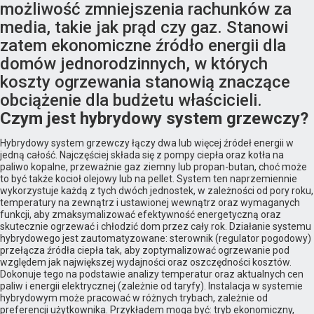
możliwość zmniejszenia rachunków za
media, takie jak prąd czy gaz. Stanowi
zatem ekonomiczne źródło energii dla
domów jednorodzinnych, w których
koszty ogrzewania stanowią znaczące
obciążenie dla budżetu właścicieli.
Czym jest hybrydowy system grzewczy?
Hybrydowy system grzewczy łączy dwa lub więcej źródeł energii w
jedną całość. Najczęściej składa się z pompy ciepła oraz kotła na
paliwo kopalne, przeważnie gaz ziemny lub propan-butan, choć może
to być także kocioł olejowy lub na pellet. System ten naprzemiennie
wykorzystuje każdą z tych dwóch jednostek, w zależności od pory roku,
temperatury na zewnątrz i ustawionej wewnątrz oraz wymaganych
funkcji, aby zmaksymalizować efektywność energetyczną oraz
skutecznie ogrzewać i chłodzić dom przez cały rok. Działanie systemu
hybrydowego jest zautomatyzowane: sterownik (regulator pogodowy)
przełącza źródła ciepła tak, aby zoptymalizować ogrzewanie pod
względem jak największej wydajności oraz oszczędności kosztów.
Dokonuje tego na podstawie analizy temperatur oraz aktualnych cen
paliw i energii elektrycznej (zależnie od taryfy). Instalacja w systemie
hybrydowym może pracować w różnych trybach, zależnie od
preferencji użytkownika. Przykładem moga być: tryb ekonomiczny,