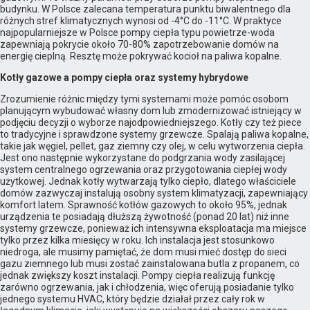
budynku. W Polsce zalecana temperatura punktu biwalentnego dla
różnych stref klimatycznych wynosi od -4°C do -11°C. W praktyce
najpopularniejsze w Polsce pompy ciepła typu powietrze-woda
zapewniają pokrycie około 70-80% zapotrzebowanie domów na
energię cieplną. Resztę może pokrywać kocioł na paliwa kopalne.
Kotły gazowe a pompy ciepła oraz systemy hybrydowe
Zrozumienie różnic między tymi systemami może pomóc osobom
planującym wybudować własny dom lub zmodernizować istniejący w
podjęciu decyzji o wyborze najodpowiedniejszego. Kotły czy też piece
to tradycyjne i sprawdzone systemy grzewcze. Spalają paliwa kopalne,
takie jak węgiel, pellet, gaz ziemny czy olej, w celu wytworzenia ciepła.
Jest ono następnie wykorzystane do podgrzania wody zasilającej
system centralnego ogrzewania oraz przygotowania ciepłej wody
użytkowej. Jednak kotły wytwarzają tylko ciepło, dlatego właściciele
domów zazwyczaj instalują osobny system klimatyzacji, zapewniający
komfort latem. Sprawność kotłów gazowych to około 95%, jednak
urządzenia te posiadają dłuższą żywotność (ponad 20 lat) niż inne
systemy grzewcze, ponieważ ich intensywna eksploatacja ma miejsce
tylko przez kilka miesięcy w roku. Ich instalacja jest stosunkowo
niedroga, ale musimy pamiętać, że dom musi mieć dostęp do sieci
gazu ziemnego lub musi zostać zainstalowana butla z propanem, co
jednak zwiększy koszt instalacji. Pompy ciepła realizują funkcję
zarówno ogrzewania, jak i chłodzenia, więc oferują posiadanie tylko
jednego systemu HVAC, który będzie działał przez cały rok w