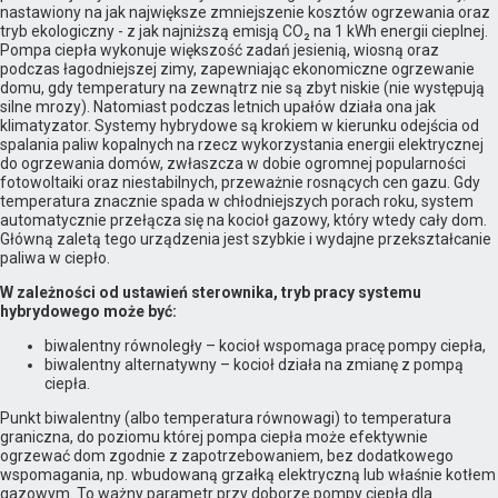
nastawiony na jak największe zmniejszenie kosztów ogrzewania oraz
tryb ekologiczny - z jak najniższą emisją CO₂ na 1 kWh energii cieplnej.
Pompa ciepła wykonuje większość zadań jesienią, wiosną oraz
podczas łagodniejszej zimy, zapewniając ekonomiczne ogrzewanie
domu, gdy temperatury na zewnątrz nie są zbyt niskie (nie występują
silne mrozy). Natomiast podczas letnich upałów działa ona jak
klimatyzator. Systemy hybrydowe są krokiem w kierunku odejścia od
spalania paliw kopalnych na rzecz wykorzystania energii elektrycznej
do ogrzewania domów, zwłaszcza w dobie ogromnej popularności
fotowoltaiki oraz niestabilnych, przeważnie rosnących cen gazu. Gdy
temperatura znacznie spada w chłodniejszych porach roku, system
automatycznie przełącza się na kocioł gazowy, który wtedy cały dom.
Główną zaletą tego urządzenia jest szybkie i wydajne przekształcanie
paliwa w ciepło.
W zależności od ustawień sterownika, tryb pracy systemu
hybrydowego może być:
biwalentny równoległy – kocioł wspomaga pracę pompy ciepła,
biwalentny alternatywny – kocioł działa na zmianę z pompą
ciepła.
Punkt biwalentny (albo temperatura równowagi) to temperatura
graniczna, do poziomu której pompa ciepła może efektywnie
ogrzewać dom zgodnie z zapotrzebowaniem, bez dodatkowego
wspomagania, np. wbudowaną grzałką elektryczną lub właśnie kotłem
gazowym. To ważny parametr przy doborze pompy ciepła dla