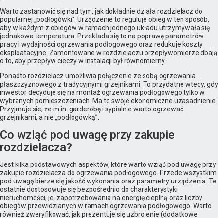
Warto zastanowić się nad tym, jak dokładnie działa rozdzielacz do
popularnej „podłogówki”. Urządzenie to reguluje obieg w ten sposób,
aby w każdym z obiegów w ramach jednego układu utrzymywała się
jednakowa temperatura. Przekłada się to na poprawę parametrów
pracy i wydajności ogrzewania podłogowego oraz redukuje koszty
eksploatacyjne. Zamontowane w rozdzielaczu przepływomierze dbają
o to, aby przepływ cieczy w instalacji był równomierny.
Ponadto rozdzielacz umożliwia połączenie ze sobą ogrzewania
płaszczyznowego z tradycyjnymi grzejnikami. To przydatne wtedy, gdy
inwestor decyduje się na montaż ogrzewania podłogowego tylko w
wybranych pomieszczeniach. Ma to swoje ekonomiczne uzasadnienie.
Przyjmuje sie, że m.in. garderobę i sypialnie warto ogrzewać
grzejnikami, a nie „podłogówką”.
Co wziąć pod uwagę przy zakupie
rozdzielacza?
Jest kilka podstawowych aspektów, które warto wziąć pod uwagę przy
zakupie rozdzielacza do ogrzewania podłogowego. Przede wszystkim
pod uwagę bierze się jakość wykonania oraz parametry urządzenia. Te
ostatnie dostosowuje się bezpośrednio do charakterystyki
nieruchomości, jej zapotrzebowania na energię cieplną oraz liczby
obiegów przewidzianych w ramach ogrzewania podłogowego. Warto
również zweryfikować, jak prezentuje się uzbrojenie (dodatkowe