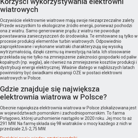
Korzyści wykorzystywania elektrowni
wiatrowych
Oczywiście elektrownie wiatrowe mają swoje niezaprzeczalne zalety.
Przede wszystkim to ekologiczne źródło energii, ponieważ pochodzi
ona z wiatru. Samo generowanie prądu z wiatru nie powoduje
powstawania zanieczyszczeń do środowiska. Te emitowane są tylko w
procesie produkcji elementów turbin wiatrowych. Odpowiednio
zaprojektowane i wykonane wiatraki charakteryzują się wysoką
wytrzymałością, dzięki czemu są inwestycją na lata. Ich stosowanie
przekłada się nie tylko na zmniejszenie zależności gospodarki od paliw
kopalnych (np. węgla), ale również na zmniejszenie kosztów produkcji i
dystrybucji energii elektrycznej. Właśnie dlatego w najbliższych latach
powinniśmy być świadkami ekspansji OZE w postaci elektrowni
wiatrowych w Polsce.
Gdzie znajduje się największa
elektrownia wiatrowa w Polsce?
Obecnie największa elektrownia wiatrowa w Polsce zlokalizowana jest
w województwach pomorskim i zachodniopomorskim. To farma
Potęgowo, której uruchomienie nastąpiło w 2020 roku. Jej moc to aż
291 MW. Na farmę składa się 98 wiatraków o mocy każdego z nich w
przedziale 2,5-2,75 MW.