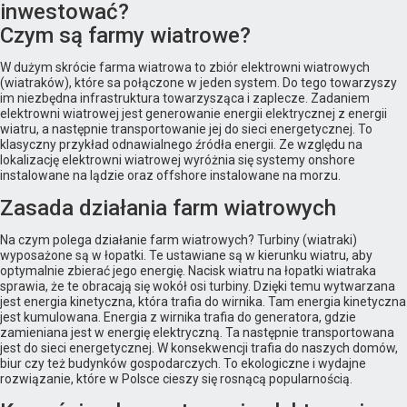
inwestować?
Czym są farmy wiatrowe?
W dużym skrócie farma wiatrowa to zbiór elektrowni wiatrowych
(wiatraków), które sa połączone w jeden system. Do tego towarzyszy
im niezbędna infrastruktura towarzysząca i zaplecze. Zadaniem
elektrowni wiatrowej jest generowanie energii elektrycznej z energii
wiatru, a następnie transportowanie jej do sieci energetycznej. To
klasyczny przykład odnawialnego źródła energii. Ze względu na
lokalizację elektrowni wiatrowej wyróżnia się systemy onshore
instalowane na lądzie oraz offshore instalowane na morzu.
Zasada działania farm wiatrowych
Na czym polega działanie farm wiatrowych? Turbiny (wiatraki)
wyposażone są w łopatki. Te ustawiane są w kierunku wiatru, aby
optymalnie zbierać jego energię. Nacisk wiatru na łopatki wiatraka
sprawia, że te obracają się wokół osi turbiny. Dzięki temu wytwarzana
jest energia kinetyczna, która trafia do wirnika. Tam energia kinetyczna
jest kumulowana. Energia z wirnika trafia do generatora, gdzie
zamieniana jest w energię elektryczną. Ta następnie transportowana
jest do sieci energetycznej. W konsekwencji trafia do naszych domów,
biur czy też budynków gospodarczych. To ekologiczne i wydajne
rozwiązanie, które w Polsce cieszy się rosnącą popularnością.