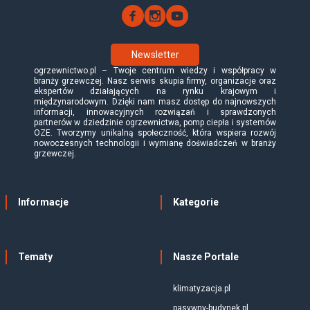
Newsletter
ogrzewnictwo.pl – Twoje centrum wiedzy i współpracy w
branży grzewczej. Nasz serwis skupia firmy, organizacje oraz
ekspertów działających na rynku krajowym i
międzynarodowym. Dzięki nam masz dostęp do najnowszych
informacji, innowacyjnych rozwiązań i sprawdzonych
partnerów w dziedzinie ogrzewnictwa, pomp ciepła i systemów
OZE. Tworzymy unikalną społeczność, która wspiera rozwój
nowoczesnych technologii i wymianę doświadczeń w branży
grzewczej.
Informacje
Kategorie
Tematy
Nasze Portale
klimatyzacja.pl
pasywny-budynek.pl