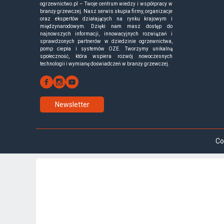
ogrzewnictwo.pl – Twoje centrum wiedzy i współpracy w
branży grzewczej. Nasz serwis skupia firmy, organizacje
oraz ekspertów działających na rynku krajowym i
międzynarodowym. Dzięki nam masz dostęp do
najnowszych informacji, innowacyjnych rozwiązań i
sprawdzonych partnerów w dziedzinie ogrzewnictwa,
pomp ciepła i systemów OZE. Tworzymy unikalną
społeczność, która wspiera rozwój nowoczesnych
technologii i wymianę doświadczeń w branży grzewczej.
Newsletter
Co