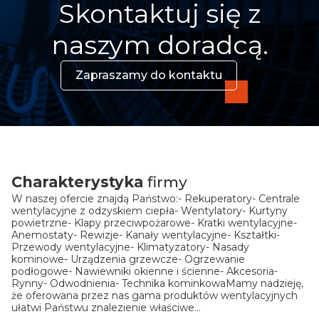
Skontaktuj się z
naszym doradcą.
Zapraszamy do kontaktu
Charakterystyka
firmy
W naszej ofercie znajdą Państwo:- Rekuperatory- Centrale
wentylacyjne z odzyskiem ciepła- Wentylatory- Kurtyny
powietrzne- Klapy przeciwpożarowe- Kratki wentylacyjne-
Anemostaty- Rewizje- Kanały wentylacyjne- Kształtki-
Przewody wentylacyjne- Klimatyzatory- Nasady
kominowe- Urządzenia grzewcze- Ogrzewanie
podłogowe- Nawiewniki okienne i ścienne- Akcesoria-
Rynny- Odwodnienia- Technika kominkowaMamy nadzieję,
że oferowana przez nas gama produktów wentylacyjnych
ułatwi Państwu znalezienie właściwe...