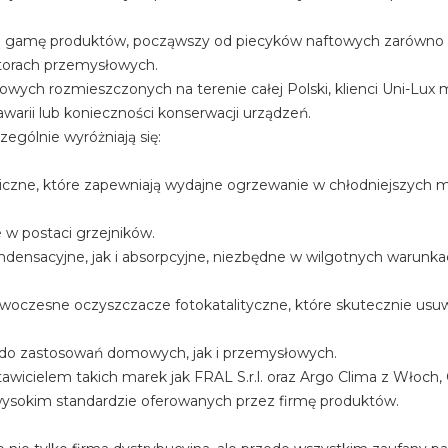
ką gamę produktów, począwszy od piecyków naftowych zarówno k
torach przemysłowych.
sowych rozmieszczonych na terenie całej Polski, klienci Uni-Lux 
arii lub konieczności konserwacji urządzeń.
gólnie wyróżniają się:
niczne, które zapewniają wydajne ogrzewanie w chłodniejszych m
 w postaci grzejników.
densacyjne, jak i absorpcyjne, niezbędne w wilgotnych warunkac
oczesne oczyszczacze fotokatalityczne, które skutecznie usuwa
 do zastosowań domowych, jak i przemysłowych.
awicielem takich marek jak FRAL S.r.l. oraz Argo Clima z Włoc
ysokim standardzie oferowanych przez firmę produktów.