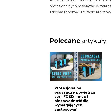
Podsumowując, Uni-Lux Sp. z o.o. to
profesjonalnych rozwiązań w zakresi
zdobyła renomę i zaufanie klientów
Polecane
artykuły
Profesjonalne
osuszacze powietrza
serii FDSD – moc i
niezawodność dla
wymagających
zastosowań