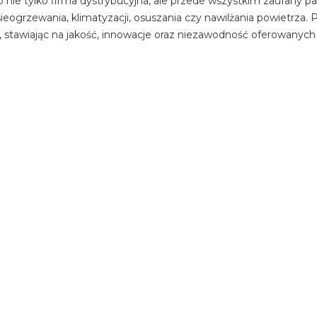
 nie tylko firma dystrybucyjna, ale przede wszystkim zaufany pa
eogrzewania, klimatyzacji, osuszania czy nawilżania powietrza. Pr
, stawiając na jakość, innowacje oraz niezawodność oferowanych