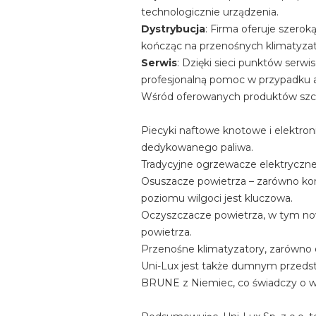
technologicznie urządzenia.
Dystrybucja
: Firma oferuje szero
kończąc na przenośnych klimatyza
Serwis
: Dzięki sieci punktów serwi
profesjonalną pomoc w przypadku aw
Wśród oferowanych produktów szcze
Piecyki naftowe knotowe i elektro
dedykowanego paliwa.
Tradycyjne ogrzewacze elektryczne
Osuszacze powietrza – zarówno kon
poziomu wilgoci jest kluczowa.
Oczyszczacze powietrza, w tym now
powietrza.
Przenośne klimatyzatory, zarówno
Uni-Lux jest także dumnym przedst
BRUNE z Niemiec, co świadczy o w