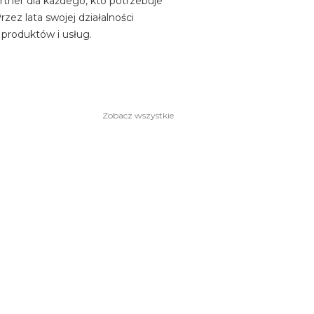
rtner dla każdego, kto potrzebuje
zez lata swojej działalności
 produktów i usług.
Zobacz wszystkie