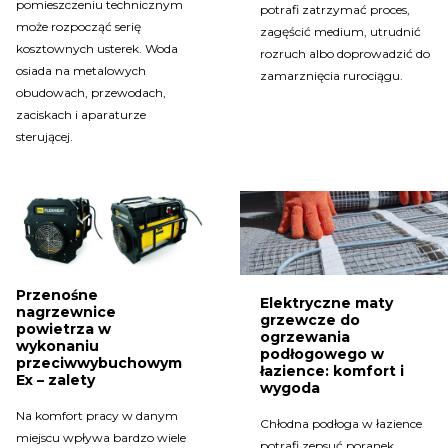
pomieszczeniu technicznym
potrafi zatrzymać proces,
może rozpocząć serię
zagęścić medium, utrudnić
kosztownych usterek. Woda
rozruch albo doprowadzić do
osiada na metalowych
zamarznięcia rurociągu.
obudowach, przewodach,
zaciskach i aparaturze
sterującej.
Przenośne
Elektryczne maty
nagrzewnice
grzewcze do
powietrza w
ogrzewania
wykonaniu
podłogowego w
przeciwwybuchowym
łazience: komfort i
Ex – zalety
wygoda
Na komfort pracy w danym
Chłodna podłoga w łazience
miejscu wpływa bardzo wiele
potrafi zepsuć poranek.