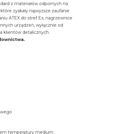
ndard z materiałów odpornych na
które zyskały najwyższe zaufanie
aniu ATEX do stref Ex, nagrzewnice
 innych urządzeń, wyłącznie od
 klientów detalicznych.
downictwa.
iowego
aniem temperatury medium