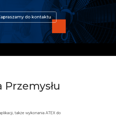
Zapraszamy do kontaktu
a Przemysłu
plikacji, także wykonania ATEX do