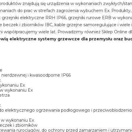
roduktów znajdują się urządzenia w wykonaniach zwykłych/sta
naniach do prac w strefach zagrożenia wybuchem Ex. Produkty, 
 grzejniki elektryczne RRH IP66, grzejniki rurowe ERB w wykon
 beczek i zbiorników IBC, kable grzejne samoregulujące i wiele
 współpracujemy wiele lat. Prowadzimy również Sklep Online dla
wią elektryczne systemy grzewcze dla przemysłu oraz bu
ne
li nierdzewnej i kwasoodporne IP66
x
ykonaniu Ex
 w wykonaniu Ex
etrza
x
e do elektrycznego ogrzewania podłogowego i przeciwoblodzen
że w wykonaniu Ex
czek i zbiorników
rzewania rurociągów, do ochrony przed zamarzaniem i utrzym