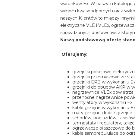
warunków Ex. W naszym katalogu p
wilgoć i kwasoodpornych oraz wyko
naszych Klientów to między innymi:
elektryczne VLE i VLEx, ogrzewacze
sprawdzonych dostawców, z którymi
Naszą podstawową ofertę stano
Oferujemy:
grzejniki pokojowe elektrycz
grzejniki przemysłowe ze sta
grzejniki ERB w wykonaniu E
grzejniki do obudów AKP w w
nagrzewnice VLEx powietrza
przenośne nagrzewnice powi
wentylatory w wykonaniu Ex
kable grzejne w wykonaniu E
maty grzejne i kable grzejn
schodów, podjazdów, tarasów
termostaty i regulatory, tak
ogrzewacze płaszczowe do be
kable samoregulujące do og