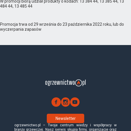
W promocji biorą udział produkty o kodach: 13 384 44, 13 385 44, 13
484 44, 13 485 44
Promocja trwa od 29 września do 23 października 2022 roku, lub do
wyczerpania zapasów
Newsletter
ogrzewnictwo.pl – Twoje centrum wiedzy i współpracy w
branży grzewczej. Nasz serwis skupia firmy, organizacje oraz