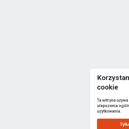
Korzystam
cookie
Ta witryna używa
ulepszenia ogól
użytkowania.
Tylk