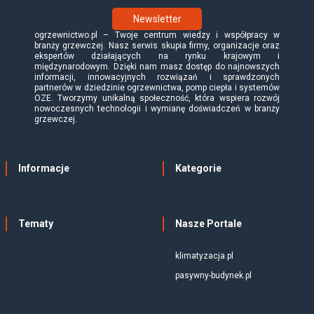
Newsletter
ogrzewnictwo.pl – Twoje centrum wiedzy i współpracy w
branży grzewczej. Nasz serwis skupia firmy, organizacje oraz
ekspertów działających na rynku krajowym i
międzynarodowym. Dzięki nam masz dostęp do najnowszych
informacji, innowacyjnych rozwiązań i sprawdzonych
partnerów w dziedzinie ogrzewnictwa, pomp ciepła i systemów
OZE. Tworzymy unikalną społeczność, która wspiera rozwój
nowoczesnych technologii i wymianę doświadczeń w branży
grzewczej.
Informacje
Kategorie
Tematy
Nasze Portale
klimatyzacja.pl
pasywny-budynek.pl