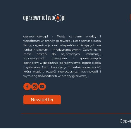
ogrzewnictwo.pl – Twoje centrum wiedzy i
współpracy w branży grzewczej. Nasz serwis skupia
firmy, organizacje oraz ekspertów działających na
rynku krajowym i międzynarodowym. Dzięki nam
masz dostęp do najnowszych informacji,
innowacyjnych rozwiązań i sprawdzonych
partnerów w dziedzinie ogrzewnictwa, pomp ciepła
i systemów OZE. Tworzymy unikalną społeczność,
która wspiera rozwój nowoczesnych technologii i
wymianę doświadczeń w branży grzewczej.
Newsletter
Copyr