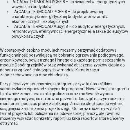
ArCADia TERMOCAD ŚCHE 8 – do świadectw energetycznych
wszystkich budynków
ArCADia TERMOCAD PCHE 8 – do projektowanej
charakterystyki energetycznej budynków oraz analiz
ekonomicznych i ekologicznych
ArCADia TERMOCAD Audyt 8 – do audytów energetycznych,
remontowych, efektywności energetycznej, a także do audytów
powykonawczych.
W dostępnych osobno modułach możemy otrzymać dodatkową
funkcjonalność pozwalającą na dobranie ogrzewania podłogowego,
grzejnikowego, powietrznego i innego dla każdego pomieszczenia w
module Dobór grzejników oraz wykonać obliczenia zysków ciepła do
doboru urządzeń chłodzących w module Klimatyzacja –
zapotrzebowanie na moc chłodniczą.
Przy pierwszym uruchomieniu program przywita nas krótkim
samouczkiem wprowadzającym do programu. Nowa wersja programu
to również zmieniona szata graficzna oraz możliwość wyboru
ciemnego motywu, co na pewno pozwoli odpocząć naszym oczom i
monitorom podczas pracy z aplikacją. Zmianie uległ sposób wyboru
osiągnięcia zamierzenia projektowego. Od teraz możemy wybrać
temat projektu lub obliczenia na odświeżonej planszy, ale również
możemy wskazać konkretny raport lub kilka raportów, które chcemy
otrzymać.