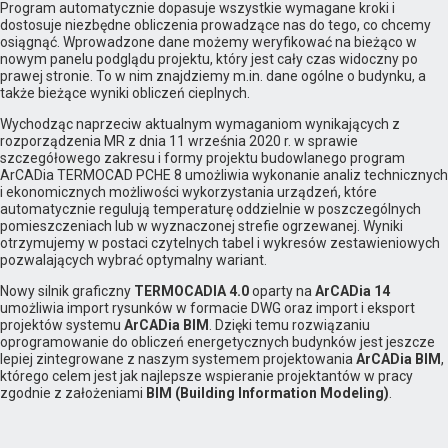
Program automatycznie dopasuje wszystkie wymagane kroki i
dostosuje niezbędne obliczenia prowadzące nas do tego, co chcemy
osiągnąć. Wprowadzone dane możemy weryfikować na bieżąco w
nowym panelu podglądu projektu, który jest cały czas widoczny po
prawej stronie. To w nim znajdziemy m.in. dane ogólne o budynku, a
także bieżące wyniki obliczeń cieplnych.
Wychodząc naprzeciw aktualnym wymaganiom wynikających z
rozporządzenia MR z dnia 11 września 2020 r. w sprawie
szczegółowego zakresu i formy projektu budowlanego program
ArCADia TERMOCAD PCHE 8 umożliwia wykonanie analiz technicznych
i ekonomicznych możliwości wykorzystania urządzeń, które
automatycznie regulują temperaturę oddzielnie w poszczególnych
pomieszczeniach lub w wyznaczonej strefie ogrzewanej. Wyniki
otrzymujemy w postaci czytelnych tabel i wykresów zestawieniowych
pozwalających wybrać optymalny wariant.
Nowy silnik graficzny
TERMOCADIA 4.0
oparty na
ArCADia 14
umożliwia import rysunków w formacie DWG oraz import i eksport
projektów systemu
ArCADia BIM
. Dzięki temu rozwiązaniu
oprogramowanie do obliczeń energetycznych budynków jest jeszcze
lepiej zintegrowane z naszym systemem projektowania
ArCADia BIM
,
którego celem jest jak najlepsze wspieranie projektantów w pracy
zgodnie z założeniami
BIM (Building Information Modeling)
.