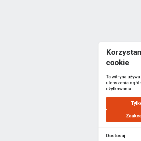
Korzystam
cookie
Ta witryna używa
ulepszenia ogól
użytkowania.
Tylk
Zaakce
Dostosuj