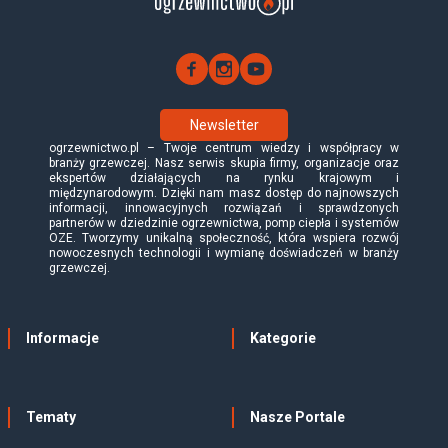
Newsletter
ogrzewnictwo.pl – Twoje centrum wiedzy i współpracy w
branży grzewczej. Nasz serwis skupia firmy, organizacje oraz
ekspertów działających na rynku krajowym i
międzynarodowym. Dzięki nam masz dostęp do najnowszych
informacji, innowacyjnych rozwiązań i sprawdzonych
partnerów w dziedzinie ogrzewnictwa, pomp ciepła i systemów
OZE. Tworzymy unikalną społeczność, która wspiera rozwój
nowoczesnych technologii i wymianę doświadczeń w branży
grzewczej.
Informacje
Kategorie
Tematy
Nasze Portale