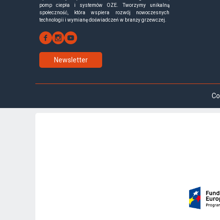
pomp ciepła i systemów OZE. Tworzymy unikalną
społeczność, która wspiera rozwój nowoczesnych
technologii i wymianę doświadczeń w branży grzewczej.
Newsletter
Co