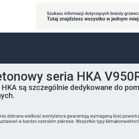
etonowy seria HKA V950
i HKA są szczególnie dedykowane do pom
nych.
nio dobrana wielkość wentylatora gwarantują wymaganą ilość powietr
je ustawień w bardzo szerokim zakresie. Wszystkie typy klimakonwekt