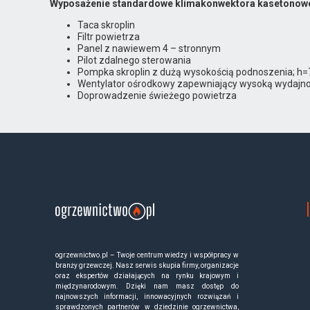
Wyposażenie standardowe klimakonwektora kasetonow
Taca skroplin
Filtr powietrza
Panel z nawiewem 4 – stronnym
Pilot zdalnego sterowania
Pompka skroplin z dużą wysokością podnoszenia; 
Wentylator ośrodkowy zapewniający wysoką wydajnoś
Doprowadzenie świeżego powietrza
ogrzewnictwo.pl – Twoje centrum wiedzy i współpracy w
branży grzewczej. Nasz serwis skupia firmy, organizacje
oraz ekspertów działających na rynku krajowym i
międzynarodowym. Dzięki nam masz dostęp do
najnowszych informacji, innowacyjnych rozwiązań i
sprawdzonych partnerów w dziedzinie ogrzewnictwa,