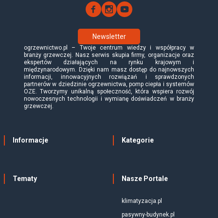
Newsletter
ogrzewnictwo.pl – Twoje centrum wiedzy i współpracy w
branży grzewczej. Nasz serwis skupia firmy, organizacje oraz
ekspertów działających na rynku krajowym i
międzynarodowym. Dzięki nam masz dostęp do najnowszych
informacji, innowacyjnych rozwiązań i sprawdzonych
partnerów w dziedzinie ogrzewnictwa, pomp ciepła i systemów
OZE. Tworzymy unikalną społeczność, która wspiera rozwój
nowoczesnych technologii i wymianę doświadczeń w branży
grzewczej.
Informacje
Kategorie
Tematy
Nasze Portale
klimatyzacja.pl
pasywny-budynek.pl