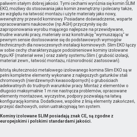
paliwem stałym dobrej jakości. Tymi cechami wyróżnia się komin SLIM
EKO, możliwy do stosowania jako komin zewnętrzny i polecany także,
ze względu na łatwość montażu i użyte materiały jako nowy,
wewnętrzny przewód kominowy. Posiadane doświadczenie, wsparte
opracowaniami naukowców (np.AGH) przyczyniły się do
zaproponowania wyrobu mającego najlepsze na przewidywane,
trudne warunki pracy, materiały oraz konstrukcję "wymuszającą" w
pewnym sensie dostosowanie się do podstawowych wymogów
technicznych dla nowoczesnych instalacji kominowych. Slim EKO łączy
w sobie cechy charakteryzujące podciśnieniowe kominy izolowane
typu KF (materiał wew.) oraz zalety systemu Slim ( grubość izolacji,
materiał zewn., łatwość montażu, różnorodność zastosowań).
Istotą skuteczności metalowego izolowanego komina Slim EKO są w
pełni kompletne elementy wykonane z najlepszych gatunków stali
chromowych (nierdzewnych kwasoodpornych) o grubościach
adekwatnych do trudnych warunków pracy. Montaż z elementów o
długości maksymalnie 1 m nie nastręcza problemów, opracowane
elementy montażowe, wyczystne, podpory pozwalają na łatwą
konfigurację komina. Dodatkowe, wspólne z linią elementy zakończeń,
przejść dachowych, osłon uatrakcyjniają ten system.
Kominy izolowane SLIM posiadają znak CE, są zgodne z
europejskimi i polskimi standardami jakości.