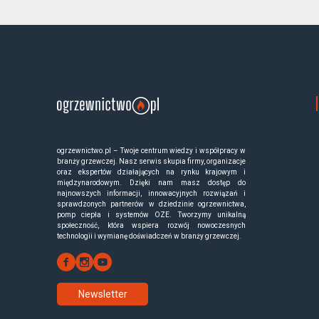
ogrzewnictwo.pl – Twoje centrum wiedzy i współpracy w
branży grzewczej. Nasz serwis skupia firmy, organizacje
oraz ekspertów działających na rynku krajowym i
międzynarodowym. Dzięki nam masz dostęp do
najnowszych informacji, innowacyjnych rozwiązań i
sprawdzonych partnerów w dziedzinie ogrzewnictwa,
pomp ciepła i systemów OZE. Tworzymy unikalną
społeczność, która wspiera rozwój nowoczesnych
technologii i wymianę doświadczeń w branży grzewczej.
Newsletter