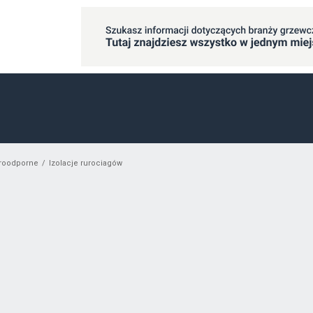
żaroodporne
Izolacje rurociagów