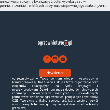
umożliwia precyzyjną lokalizację źródła wycieku gazu w
pomieszczeniach, w których utrzymuje się pewne jego stałe stężenie.
Newsletter
ogrzewnictwo.pl – Twoje centrum wiedzy i współpracy w
branży grzewczej. Nasz serwis skupia firmy, organizacje oraz
ekspertów działających na rynku krajowym i
międzynarodowym. Dzięki nam masz dostęp do najnowszych
informacji, innowacyjnych rozwiązań i sprawdzonych
partnerów w dziedzinie ogrzewnictwa, pomp ciepła i systemów
OZE. Tworzymy unikalną społeczność, która wspiera rozwój
nowoczesnych technologii i wymianę doświadczeń w branży
grzewczej.