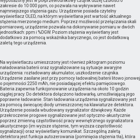
Wyposażony jest w półprzewodnikowy czujnik dużej czułości o
zakresie do 10 000 ppm, co pozwala na wykrywanie nawet
najmniejszego stężenia gazu. Urządzenie posiada czytelny
wyświetlacz OLED, na którym wyświetlana jest wartość aktualnego
stężenia mierzonego medium. Poprzez możliwość przełączania skali
pomiarowej, urządzenie pozwala na dokonywanie pomiaru w dwóch
jednostkach: ppm i %DGW. Poziom stężenia wyświetlany jest
dodatkowo za pomocą wskaźnika barycznego, co jest dodatkową
zaletą tego urządzenia.
Na wyświetlaczu umieszczony jest również piktogram poziomu
naładowania baterii oraz sygnalizowane są sytuacje awaryjne
urządzenia: rozładowany akumulator, uszkodzenie czujnika.
Urządzenie zasilane jest przy pomocy ładowalnej baterii litowo jonowej
o pojemności 2250 mAh, nie posiadającej efektu pamięciowego.
Bateria zapewnia funkcjonowanie urządzenia na około 10 godzin
ciągłej pracy. Do detektora dołączono ładowarkę, umożliwiającą jego
poprawne ładowanie. Stan ładowania urządzenia sygnalizowany jest
za pomocą świecącej diody umieszczonej na klawiaturze detektora.
Urządzenie posiada wbudowany sygnalizator dźwiękowy. Każde
przekroczenie progowe sygnalizowane jest optyczno-akustycznie
poprzez zmienną częstotliwość pracy wewnętrznego sygnalizatora
akustycznego (im wyższe stężenie, tym wyższa częstotliwość
sygnalizacji) oraz wyświetlany komunikat. Szczególną zaletą
detektora jest funkcja autozerowania (pominięcia stężenia tła), która