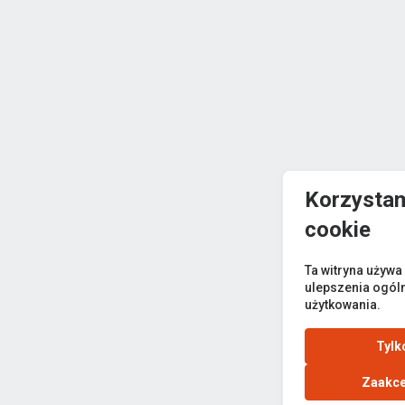
Korzystam
cookie
Ta witryna używa
ulepszenia ogól
użytkowania.
Tylk
Zaakce