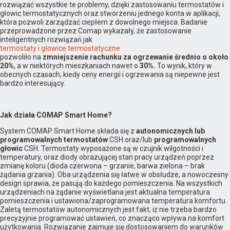
rozwiązać wszystkie te problemy, dzięki zastosowaniu termostatów i
głowic termostatycznych oraz stworzeniu jednego konta w aplikacji,
która pozwoli zarządzać ciepłem z dowolnego miejsca. Badanie
przeprowadzone przez Comap wykazały, że zastosowanie
inteligentnych rozwiązań jak
termostaty i głowice termostatyczne
pozwoliło na
zmniejszenie rachunku za ogrzewanie średnio o około
20%
, a w niektórych mieszkaniach nawet o
30%.
To wynik, który w
obecnych czasach, kiedy ceny energii i ogrzewania są niepewne jest
bardzo interesujący.
Jak działa COMAP Smart Home?
System COMAP Smart Home składa się z
autonomicznych lub
programowalnych termostatów
CSH oraz/lub
programowalnych
głowic
CSH. Termostaty wyposażone są w czujnik wilgotności i
temperatury, oraz diody obrazującej stan pracy urządzeń poprzez
zmianę koloru (dioda czerwona – grzanie, barwa zielona – brak
żądania grzania). Oba urządzenia się łatwe w obsłudze, a nowoczesny
design sprawia, że pasują do każdego pomieszczenia. Na wszystkich
urządzeniach na żądanie wyświetlana jest aktualna temperatura
pomieszczenia i ustawiona/zaprogramowana temperatura komfortu.
Zaletą termostatów autonomicznych jest fakt, iż nie trzeba bardzo
precyzyjnie programować ustawień, co znacząco wpływa na komfort
użytkowania. Rozwiązanie zajmuje się dostosowaniem do warunków