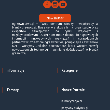
Newsletter
ogrzewnictwo.pl – Twoje centrum wiedzy i współpracy w
branży grzewczej. Nasz serwis skupia firmy, organizacje oraz
ekspertów działających na rynku krajowym i
międzynarodowym. Dzięki nam masz dostęp do najnowszych
informacji, innowacyjnych rozwiązań i sprawdzonych
partnerów w dziedzinie ogrzewnictwa, pomp ciepła i systemów
OZE. Tworzymy unikalną społeczność, która wspiera rozwój
nowoczesnych technologii i wymianę doświadczeń w branży
grzewczej.
Informacje
Kategorie
Tematy
Nasze Portale
klimatyzacja.pl
pasywny-budynek.pl