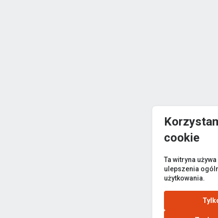
Korzystam
cookie
Ta witryna używa
ulepszenia ogól
użytkowania.
Tylk