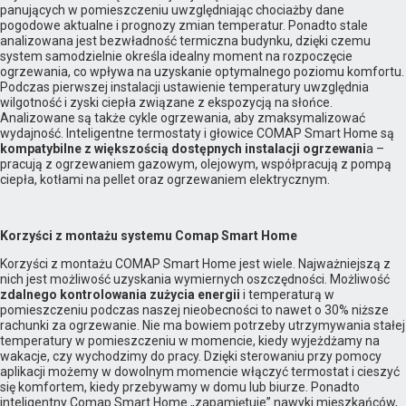
panujących w pomieszczeniu uwzględniając chociażby dane
pogodowe aktualne i prognozy zmian temperatur. Ponadto stale
analizowana jest bezwładność termiczna budynku, dzięki czemu
system samodzielnie określa idealny moment na rozpoczęcie
ogrzewania, co wpływa na uzyskanie optymalnego poziomu komfortu.
Podczas pierwszej instalacji ustawienie temperatury uwzględnia
wilgotność i zyski ciepła związane z ekspozycją na słońce.
Analizowane są także cykle ogrzewania, aby zmaksymalizować
wydajność. Inteligentne termostaty i głowice COMAP Smart Home są
kompatybilne z większością dostępnych instalacji ogrzewani
a –
pracują z ogrzewaniem gazowym, olejowym, współpracują z pompą
ciepła, kotłami na pellet oraz ogrzewaniem elektrycznym.
Korzyści z montażu systemu Comap Smart Home
Korzyści z montażu COMAP Smart Home jest wiele. Najważniejszą z
nich jest możliwość uzyskania wymiernych oszczędności. Możliwość
zdalnego kontrolowania zużycia energii
i temperaturą w
pomieszczeniu podczas naszej nieobecności to nawet o 30% niższe
rachunki za ogrzewanie. Nie ma bowiem potrzeby utrzymywania stałej
temperatury w pomieszczeniu w momencie, kiedy wyjeżdżamy na
wakacje, czy wychodzimy do pracy. Dzięki sterowaniu przy pomocy
aplikacji możemy w dowolnym momencie włączyć termostat i cieszyć
się komfortem, kiedy przebywamy w domu lub biurze. Ponadto
inteligentny Comap Smart Home „zapamiętuje” nawyki mieszkańców,