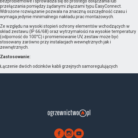
bezproblemowe i sprowadza się do prostego dołączania lub
przełączania pomiędzy żądanymi złączami typu EasyConnect.
Wdrożone rozwiązanie pozwala na znaczną oszczędność czasu i
wymaga jedynie minimalnego nakładu prac montażowych.
Ze względu na wysoki stopień ochrony elementów wchodzących w
skład zestawu (IP 66/68) oraz wytrzymałości na wysokie temperatury
(odporność do 100°C) i promieniowanie UV, zestaw może być
stosowany zarówno przy instalacjach wewnętrznych jak i
zewnętrznych.
Zastosowanie:
Łączenie dwóch odcinków kabli grzejnych samoregulujących