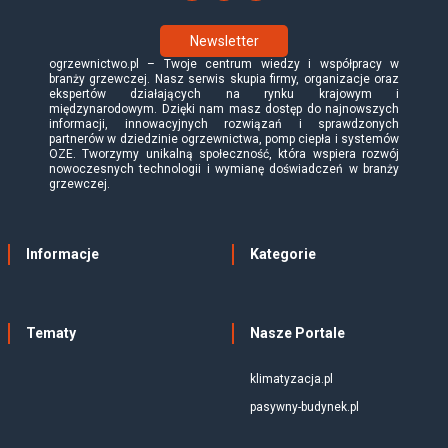
Newsletter
ogrzewnictwo.pl – Twoje centrum wiedzy i współpracy w
branży grzewczej. Nasz serwis skupia firmy, organizacje oraz
ekspertów działających na rynku krajowym i
międzynarodowym. Dzięki nam masz dostęp do najnowszych
informacji, innowacyjnych rozwiązań i sprawdzonych
partnerów w dziedzinie ogrzewnictwa, pomp ciepła i systemów
OZE. Tworzymy unikalną społeczność, która wspiera rozwój
nowoczesnych technologii i wymianę doświadczeń w branży
grzewczej.
Informacje
Kategorie
Tematy
Nasze Portale
klimatyzacja.pl
pasywny-budynek.pl