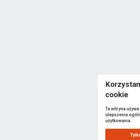
Korzystam
cookie
Ta witryna używa
ulepszenia ogól
użytkowania.
Tylk