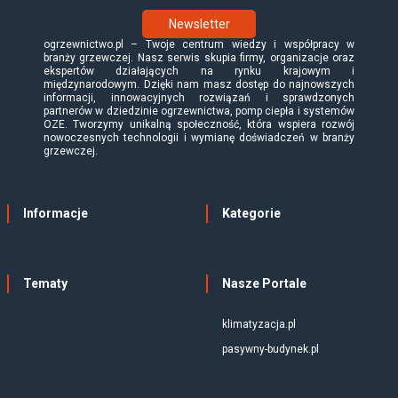
Newsletter
ogrzewnictwo.pl – Twoje centrum wiedzy i współpracy w
branży grzewczej. Nasz serwis skupia firmy, organizacje oraz
ekspertów działających na rynku krajowym i
międzynarodowym. Dzięki nam masz dostęp do najnowszych
informacji, innowacyjnych rozwiązań i sprawdzonych
partnerów w dziedzinie ogrzewnictwa, pomp ciepła i systemów
OZE. Tworzymy unikalną społeczność, która wspiera rozwój
nowoczesnych technologii i wymianę doświadczeń w branży
grzewczej.
Informacje
Kategorie
Tematy
Nasze Portale
klimatyzacja.pl
pasywny-budynek.pl