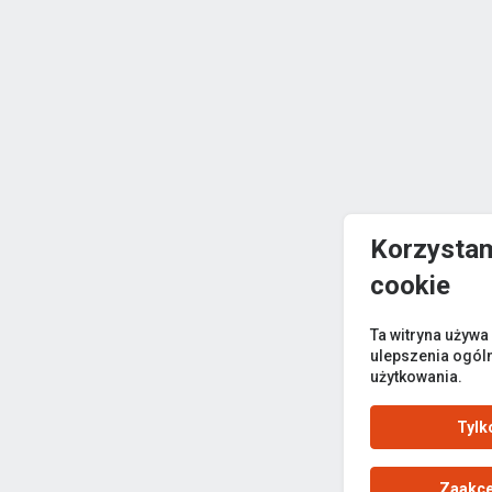
Korzystam
cookie
Ta witryna używa
ulepszenia ogól
użytkowania.
Tylk
Zaakce