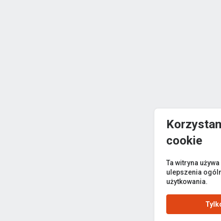
Korzystam
cookie
Ta witryna używa
ulepszenia ogól
użytkowania.
Tylk