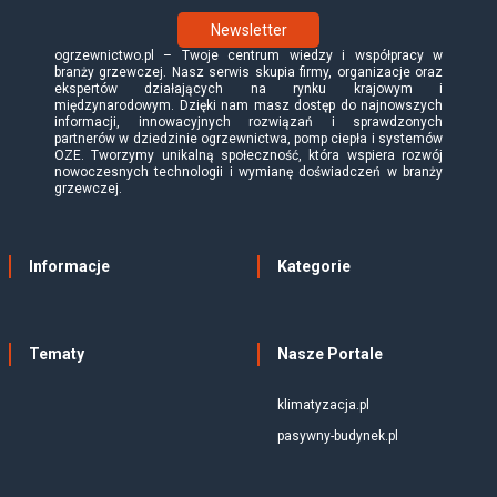
Newsletter
ogrzewnictwo.pl – Twoje centrum wiedzy i współpracy w
branży grzewczej. Nasz serwis skupia firmy, organizacje oraz
ekspertów działających na rynku krajowym i
międzynarodowym. Dzięki nam masz dostęp do najnowszych
informacji, innowacyjnych rozwiązań i sprawdzonych
partnerów w dziedzinie ogrzewnictwa, pomp ciepła i systemów
OZE. Tworzymy unikalną społeczność, która wspiera rozwój
nowoczesnych technologii i wymianę doświadczeń w branży
grzewczej.
Informacje
Kategorie
Tematy
Nasze Portale
klimatyzacja.pl
pasywny-budynek.pl