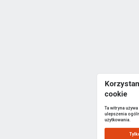
Korzystam
cookie
Ta witryna używa
ulepszenia ogól
użytkowania.
Tylk