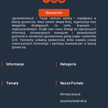
Newsletter
ogrzewnictwo.pl – Twoje centrum wiedzy i współpracy w
branży grzewczej. Nasz serwis skupia firmy, organizacje oraz
ekspertów działających na rynku krajowym i
międzynarodowym. Dzięki nam masz dostęp do najnowszych
informacji, innowacyjnych rozwiązań i sprawdzonych
partnerów w dziedzinie ogrzewnictwa, pomp ciepła i systemów
OZE. Tworzymy unikalną społeczność, która wspiera rozwój
nowoczesnych technologii i wymianę doświadczeń w branży
grzewczej.
Informacje
Kategorie
Tematy
Nasze Portale
klimatyzacja.pl
pasywny-budynek.pl