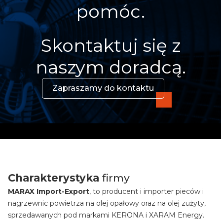
pomóc.
Skontaktuj się z
naszym doradcą.
Zapraszamy do kontaktu
Charakterystyka
firmy
MARAX Import-Export
, to producent i importer pieców i
nagrzewnic powietrza na olej opałowy oraz na olej zużyty,
sprzedawanych pod markami KERONA i XARAM Energy.