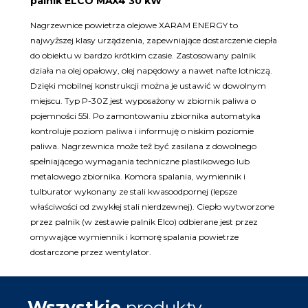
palnik ELCO MAX4 30 kW
Nagrzewnice powietrza olejowe XARAM ENERGY to
najwyższej klasy urządzenia, zapewniające dostarczenie ciepła
do obiektu w bardzo krótkim czasie. Zastosowany palnik
działa na olej opałowy, olej napędowy a nawet nafte lotniczą.
Dzięki mobilnej konstrukcji można je ustawić w dowolnym
miejscu. Typ P-30Z jest wyposażony w zbiornik paliwa o
pojemności 55l. Po zamontowaniu zbiornika automatyka
kontroluje poziom paliwa i informuję o niskim poziomie
paliwa. Nagrzewnica może też być zasilana z dowolnego
spełniającego wymagania techniczne plastikowego lub
metalowego zbiornika. Komora spalania, wymiennik i
tulburator wykonany ze stali kwasoodpornej (lepsze
właściwości od zwykłej stali nierdzewnej). Ciepło wytworzone
przez palnik (w zestawie palnik Elco) odbierane jest przez
omywające wymiennik i komorę spalania powietrze
dostarczone przez wentylator.
Wszystkie
produkty