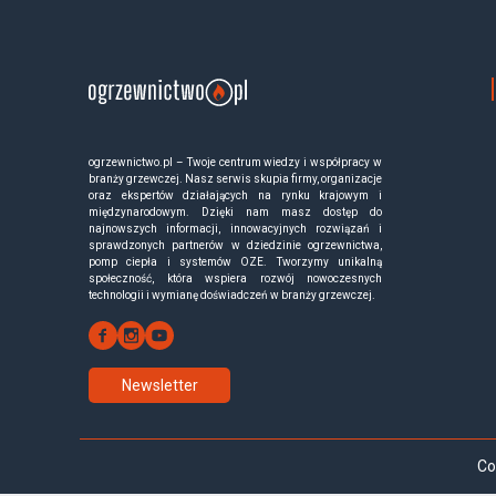
ogrzewnictwo.pl – Twoje centrum wiedzy i współpracy w
branży grzewczej. Nasz serwis skupia firmy, organizacje
oraz ekspertów działających na rynku krajowym i
międzynarodowym. Dzięki nam masz dostęp do
najnowszych informacji, innowacyjnych rozwiązań i
sprawdzonych partnerów w dziedzinie ogrzewnictwa,
pomp ciepła i systemów OZE. Tworzymy unikalną
społeczność, która wspiera rozwój nowoczesnych
technologii i wymianę doświadczeń w branży grzewczej.
Newsletter
Co