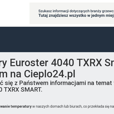
ry Euroster 4040 TXRX Sm
lm na Cieplo24.pl
ić się z Państwem informacjami na temat 
40 TXRX SMART.
owanie temperatury
w naszych domach lub biurach, co przekłada się na