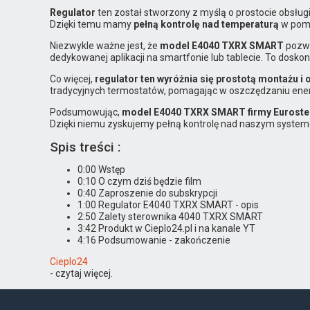
Regulator
ten został stworzony z myślą o prostocie obsług
Dzięki temu mamy
pełną kontrolę nad temperaturą
w pomi
Niezwykle ważne jest, że
model E4040 TXRX SMART
pozw
dedykowanej aplikacji na smartfonie lub tablecie. To dos
Co więcej,
regulator ten wyróżnia się prostotą montażu i 
tradycyjnych termostatów, pomagając w oszczędzaniu energ
Podsumowując,
model E4040 TXRX SMART firmy Euroste
Dzięki niemu zyskujemy pełną kontrolę nad naszym syste
Spis treści :
0:00 Wstęp
0:10 O czym dziś będzie film
0:40 Zaproszenie do subskrypcji
1:00 Regulator E4040 TXRX SMART - opis
2:50 Zalety sterownika 4040 TXRX SMART
3:42 Produkt w Cieplo24.pl i na kanale YT
4:16 Podsumowanie - zakończenie
Cieplo24
- czytaj więcej.