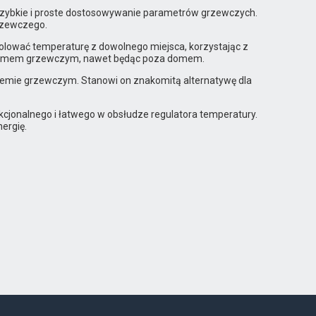
wia szybkie i proste dostosowywanie parametrów grzewczych.
rzewczego.
lować temperaturę z dowolnego miejsca, korzystając z
 systemem grzewczym, nawet będąc poza domem.
emie grzewczym. Stanowi on znakomitą alternatywę dla
nkcjonalnego i łatwego w obsłudze regulatora temperatury.
ergię.