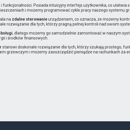
i i funkcjonalności. Posiada intuicyjny interfejs użytkownika, co ułat
eszczeniach i możemy programować cykle pracy naszego systemu g
ala na
zdalne sterowanie
urządzeniem, co oznacza, że możemy kontro
konałe rozwiązanie dla tych, którzy pragną pełnej kontroli nad swoim
obsługi
, dlatego możemy go samodzielnie zamontować w naszym syst
ii i środków finansowych.
r
stanowi doskonałe rozwiązanie dla tych, którzy szukają prostego, fu
mem grzewczym i możemy zaoszczędzić pieniądze na rachunkach za en