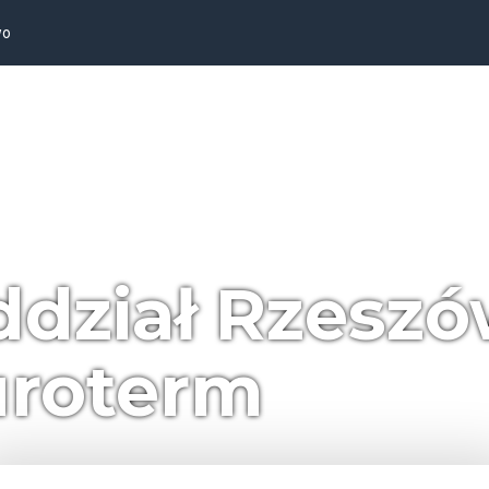
wo
dział Rzeszó
uroterm