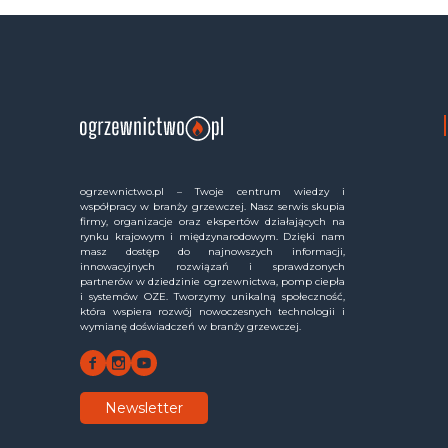
ogrzewnictwo.pl – Twoje centrum wiedzy i
współpracy w branży grzewczej. Nasz serwis skupia
firmy, organizacje oraz ekspertów działających na
rynku krajowym i międzynarodowym. Dzięki nam
masz dostęp do najnowszych informacji,
innowacyjnych rozwiązań i sprawdzonych
partnerów w dziedzinie ogrzewnictwa, pomp ciepła
i systemów OZE. Tworzymy unikalną społeczność,
która wspiera rozwój nowoczesnych technologii i
wymianę doświadczeń w branży grzewczej.
Newsletter