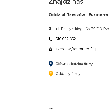
Znajdź
nas
Oddział Rzeszów : Euroterm
ul. Baczyńskiego 6b, 35-210 R
516 092 032
rzeszow@euroterm24.pl
Główna siedziba firmy
Oddziały firmy