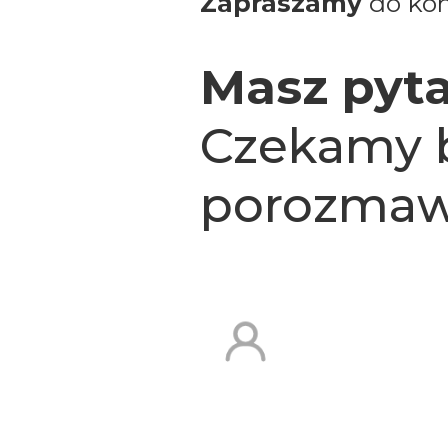
Zapraszamy
do kon
Masz pyta
Czekamy 
porozmaw