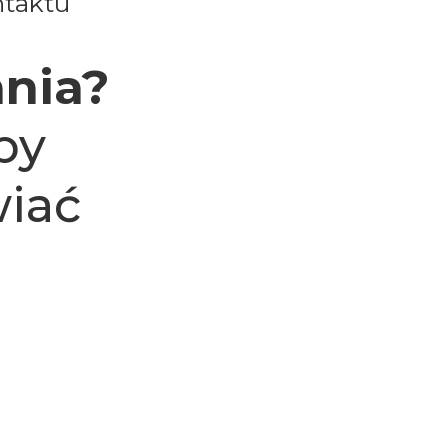
taktu
nia?
by
iać