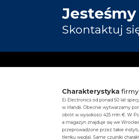
Jesteśmy
Skontaktuj si
Charakterystyka
firmy
Ei Electronics od ponad 50 lat spec
w Irlandii. Obecnie wytwarzamy pona
obrót w wysokości 425 mln €. W Pol
a magazyn znajduje się we Wrocławi
przeprowadzone przez takie instytu
tlenku węgla). Same czujniki chara