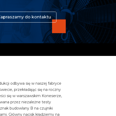
Zapraszamy do kontaktu
odukcji odbywa się w naszej fabryce
wiecie, przekładając się na roczny
ieści się w warszawskim Koneserze,
owana przez niezależne testy
(znak budowlany B na czujniki
jami. Główny nacisk kładziemy na