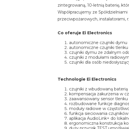
zintegrowaną, 10-letnią baterię, kt
Współpracujemy ze Spółdzielniami 
przeciwpożarowych, instalatorami,
Co oferuje Ei Electronics
autonomiczne czujniki dymu
autonomiczne czujniki tlenku
czujniki dymu ze zdalnym o
czujniki z modułami radiowym
czujniki dla osób niedosłyszą
Technologie Ei Electronics
czujniki z wbudowaną baterią 
kompensacja zakurzenia w cz
zaawansowany sensor tlenku w
rozbudowane funkcje diagno
moduły radiowe w częstotliw
funkcja sieciowania czujników
aplikacja AudioLink+ do loka
ergonomiczna konstrukcja ko
duży przycisk TEST umożliwia