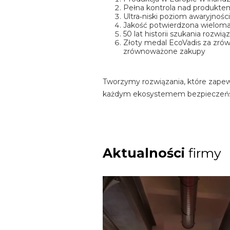
Pełna kontrola nad produktem
Ultra‑niski poziom awaryjnośc
Jakość potwierdzona wieloma 
50 lat historii szukania rozw
Złoty medal EcoVadis za zrówn
zrównoważone zakupy
Tworzymy rozwiązania, które zapew
każdym ekosystemem bezpieczeń
Aktualności
firmy