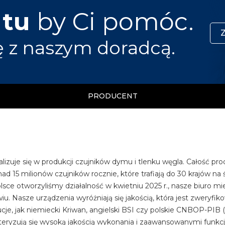
 tu
by Ci pomóc.
ę z naszym doradcą.
PRODUCENT
jalizuje się w produkcji czujników dymu i tlenku węgla. Całość pr
d 15 milionów czujników rocznie, które trafiają do 30 krajów na ś
sce otworzyliśmy działalność w kwietniu 2025 r., nasze biuro m
u. Nasze urządzenia wyróżniają się jakością, która jest zweryfik
cje, jak niemiecki Kriwan, angielski BSI czy polskie CNBOP-PIB 
kteryzują się wysoką jakością wykonania i zaawansowanymi funkc