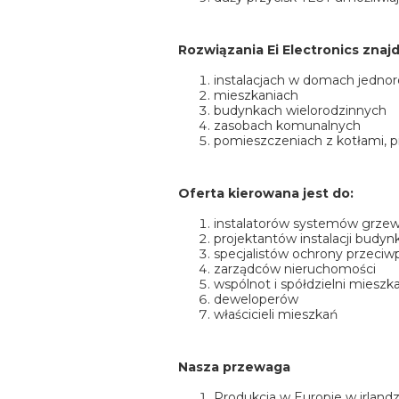
Rozwiązania Ei Electronics znaj
instalacjach w domach jedno
mieszkaniach
budynkach wielorodzinnych
zasobach komunalnych
pomieszczeniach z kotłami, 
Oferta kierowana jest do:
instalatorów systemów grzew
projektantów instalacji budy
specjalistów ochrony przeciw
zarządców nieruchomości
wspólnot i spółdzielni miesz
deweloperów
właścicieli mieszkań
Nasza przewaga
Produkcja w Europie w irland