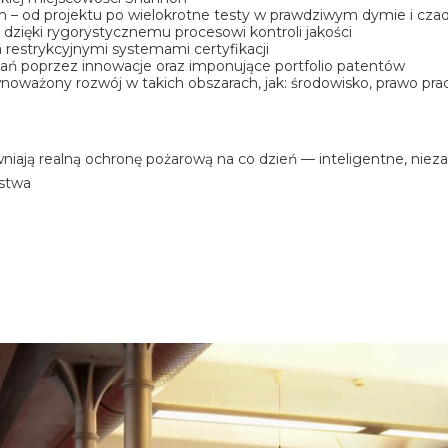
 – od projektu po wielokrotne testy w prawdziwym dymie i cza
i dzięki rygorystycznemu procesowi kontroli jakości
restrykcyjnymi systemami certyfikacji
iązań poprzez innowacje oraz imponujące portfolio patentów
oważony rozwój w takich obszarach, jak: środowisko, prawo pracy
niają realną ochronę pożarową na co dzień — inteligentne, nie
stwa