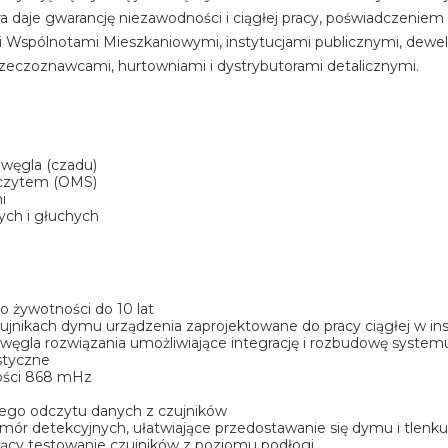
óra daje gwarancję niezawodności i ciągłej pracy, poświadczeniem 
i Wspólnotami Mieszkaniowymi, instytucjami publicznymi, dewe
 rzeczoznawcami, hurtowniami i dystrybutorami detalicznymi.
 węgla (czadu)
dczytem (OMS)
i
cych i głuchych
o żywotności do 10 lat
ujnikach dymu urządzenia zaprojektowane do pracy ciągłej w in
ęgla rozwiązania umożliwiające integrację i rozbudowę system
styczne
ości 868 mHz
lnego odczytu danych z czujników
mór detekcyjnych, ułatwiające przedostawanie się dymu i tlen
jący testowanie czujników z poziomu podłogi