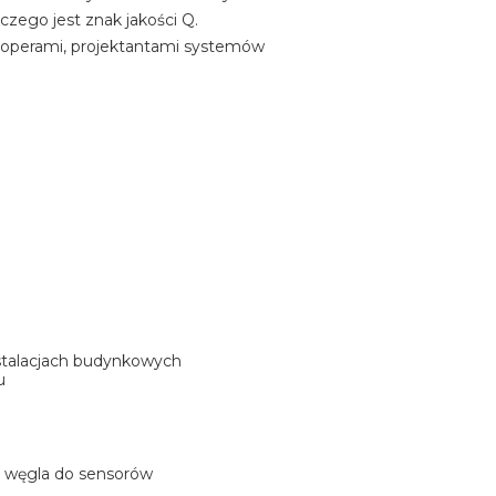
czego jest znak jakości Q.
loperami, projektantami systemów
stalacjach budynkowych
u
ku węgla do sensorów