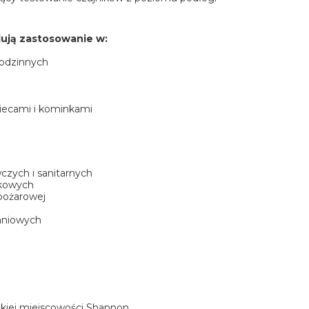
dują zastosowanie w:
rodzinnych
piecami i kominkami
czych i sanitarnych
nkowych
pożarowej
kaniowych
zkiej miejscowości Shannon