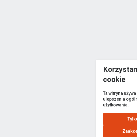
Korzystam
cookie
Ta witryna używa
ulepszenia ogól
użytkowania.
Tylk
Zaakce