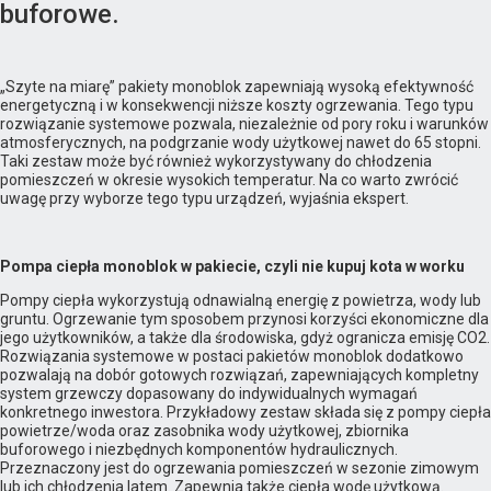
buforowe.
„Szyte na miarę” pakiety monoblok zapewniają wysoką efektywność
energetyczną i w konsekwencji niższe koszty ogrzewania. Tego typu
rozwiązanie systemowe pozwala, niezależnie od pory roku i warunków
atmosferycznych, na podgrzanie wody użytkowej nawet do 65 stopni.
Taki zestaw może być również wykorzystywany do chłodzenia
pomieszczeń w okresie wysokich temperatur. Na co warto zwrócić
uwagę przy wyborze tego typu urządzeń, wyjaśnia ekspert.
Pompa ciepła monoblok w pakiecie, czyli nie kupuj kota w worku
Pompy ciepła wykorzystują odnawialną energię z powietrza, wody lub
gruntu. Ogrzewanie tym sposobem przynosi korzyści ekonomiczne dla
jego użytkowników, a także dla środowiska, gdyż ogranicza emisję CO2.
Rozwiązania systemowe w postaci pakietów monoblok dodatkowo
pozwalają na dobór gotowych rozwiązań, zapewniających kompletny
system grzewczy dopasowany do indywidualnych wymagań
konkretnego inwestora. Przykładowy zestaw składa się z pompy ciepła
powietrze/woda oraz zasobnika wody użytkowej, zbiornika
buforowego i niezbędnych komponentów hydraulicznych.
Przeznaczony jest do ogrzewania pomieszczeń w sezonie zimowym
lub ich chłodzenia latem. Zapewnia także ciepła wodę użytkową.