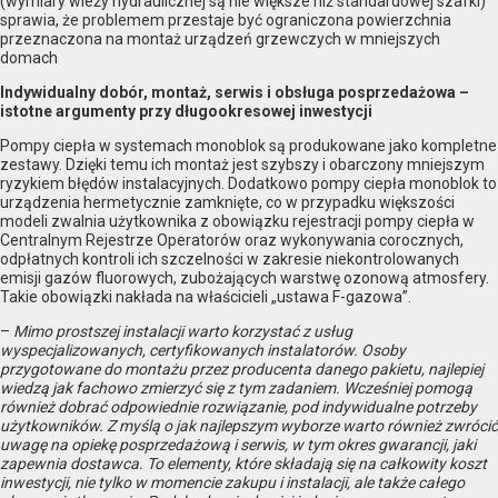
(wymiary wieży hydraulicznej są nie większe niż standardowej szafki)
sprawia, że problemem przestaje być ograniczona powierzchnia
przeznaczona na montaż urządzeń grzewczych w mniejszych
domach
Indywidualny dobór, montaż, serwis i obsługa posprzedażowa –
istotne argumenty przy długookresowej inwestycji
Pompy ciepła w systemach monoblok są produkowane jako kompletne
zestawy. Dzięki temu ich montaż jest szybszy i obarczony mniejszym
ryzykiem błędów instalacyjnych. Dodatkowo pompy ciepła monoblok to
urządzenia hermetycznie zamknięte, co w przypadku większości
modeli zwalnia użytkownika z obowiązku rejestracji pompy ciepła w
Centralnym Rejestrze Operatorów oraz wykonywania corocznych,
odpłatnych kontroli ich szczelności w zakresie niekontrolowanych
emisji gazów fluorowych, zubożających warstwę ozonową atmosfery.
Takie obowiązki nakłada na właścicieli „ustawa F-gazowa”.
–
Mimo prostszej instalacji warto korzystać z usług
wyspecjalizowanych, certyfikowanych instalatorów. Osoby
przygotowane do montażu przez producenta danego pakietu, najlepiej
wiedzą jak fachowo zmierzyć się z tym zadaniem. Wcześniej pomogą
również dobrać odpowiednie rozwiązanie, pod indywidualne potrzeby
użytkowników. Z myślą o jak najlepszym wyborze warto również zwrócić
uwagę na opiekę posprzedażową i serwis, w tym okres gwarancji, jaki
zapewnia dostawca. To elementy, które składają się na całkowity koszt
inwestycji, nie tylko w momencie zakupu i instalacji, ale także całego