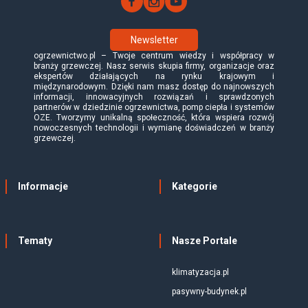
Newsletter
ogrzewnictwo.pl – Twoje centrum wiedzy i współpracy w
branży grzewczej. Nasz serwis skupia firmy, organizacje oraz
ekspertów działających na rynku krajowym i
międzynarodowym. Dzięki nam masz dostęp do najnowszych
informacji, innowacyjnych rozwiązań i sprawdzonych
partnerów w dziedzinie ogrzewnictwa, pomp ciepła i systemów
OZE. Tworzymy unikalną społeczność, która wspiera rozwój
nowoczesnych technologii i wymianę doświadczeń w branży
grzewczej.
Informacje
Kategorie
Tematy
Nasze Portale
klimatyzacja.pl
pasywny-budynek.pl