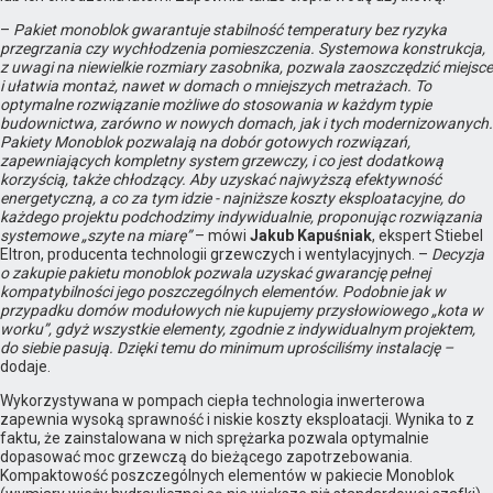
–
Pakiet monoblok gwarantuje stabilność temperatury bez ryzyka
przegrzania czy wychłodzenia pomieszczenia. Systemowa konstrukcja,
z uwagi na niewielkie rozmiary zasobnika, pozwala zaoszczędzić miejsce
i ułatwia montaż, nawet w domach o mniejszych metrażach. To
optymalne rozwiązanie możliwe do stosowania w każdym typie
budownictwa, zarówno w nowych domach, jak i tych modernizowanych.
Pakiety Monoblok pozwalają na dobór gotowych rozwiązań,
zapewniających kompletny system grzewczy, i co jest dodatkową
korzyścią, także chłodzący. Aby uzyskać najwyższą efektywność
energetyczną, a co za tym idzie - najniższe koszty eksploatacyjne, do
każdego projektu podchodzimy indywidualnie, proponując rozwiązania
systemowe „szyte na miarę”
– mówi
Jakub Kapuśniak
, ekspert Stiebel
Eltron, producenta technologii grzewczych i wentylacyjnych. –
Decyzja
o zakupie pakietu monoblok pozwala uzyskać gwarancję pełnej
kompatybilności jego poszczególnych elementów. Podobnie jak w
przypadku domów modułowych nie kupujemy przysłowiowego „kota w
worku”, gdyż wszystkie elementy, zgodnie z indywidualnym projektem,
do siebie pasują. Dzięki temu do minimum uprościliśmy instalację –
dodaje.
Wykorzystywana w pompach ciepła technologia inwerterowa
zapewnia wysoką sprawność i niskie koszty eksploatacji. Wynika to z
faktu, że zainstalowana w nich sprężarka pozwala optymalnie
dopasować moc grzewczą do bieżącego zapotrzebowania.
Kompaktowość poszczególnych elementów w pakiecie Monoblok