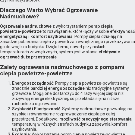
czyli klimatyzatorów.
Dlaczego Warto Wybrać Ogrzewanie
Nadmuchowe?
Ogrzewanie nadmuchowe
z wykorzystaniem
pomp ciepła
powietrze-powietrze
to rozwiązanie, które łączy w sobie
efektywność
energetyczną i komfort użytkowania
. Pompy ciepła działają na
zasadzie pobierania ciepła z powietrza zewnętrznego i przekazywania
go do wnętrza budynku. Dzięki temu, nawet przy niskich
temperaturach zewnętrznych, system jest w stanie
efektywnie
ogrzewać duże przestrzenie
.
Zalety ogrzewania nadmuchowego z pompami
ciepła powietrze-powietrze
Energooszczędność
: Pompy ciepła powietrze-powietrze są
znacznie
bardziej energooszczędne
niż tradycyjne systemy
grzewcze. Mogą one dostarczyć do 4 razy więcej ciepła niż
zużywają energii elektrycznej, co przekłada się na niższe
rachunki za ogrzewanie.
Szybkość i Elastyczność
: Systemy nadmuchowe pozwalają na
szybkie i równomierne rozprowadzenie ciepła po całej
przestrzeni. Dodatkowo,
możliwość precyzyjnego sterowania
temperaturą w różnych strefach budynku zapewnia komfort
użytkowania.
Ekologia
: Wykorzystanie pomp ciepła powietrze-powietrze