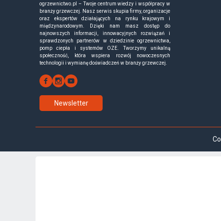
ogrzewnictwo.pl – Twoje centrum wiedzy i współpracy w
branży grzewczej. Nasz serwis skupia firmy, organizacje
oraz ekspertów działających na rynku krajowym i
międzynarodowym. Dzięki nam masz dostęp do
najnowszych informacji, innowacyjnych rozwiązań i
sprawdzonych partnerów w dziedzinie ogrzewnictwa,
pomp ciepła i systemów OZE. Tworzymy unikalną
społeczność, która wspiera rozwój nowoczesnych
technologii i wymianę doświadczeń w branży grzewczej.
Newsletter
Co