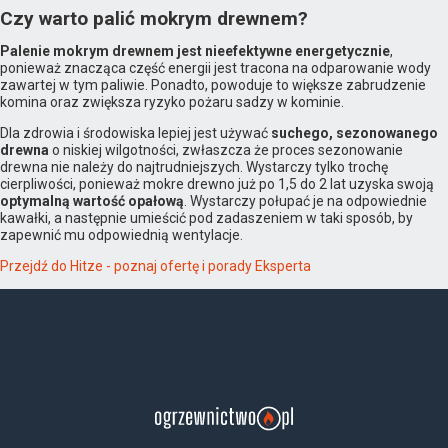
Czy warto palić mokrym drewnem?
Palenie mokrym drewnem jest nieefektywne energetycznie
,
ponieważ znacząca część energii jest tracona na odparowanie wody
zawartej w tym paliwie. Ponadto, powoduje to większe zabrudzenie
komina oraz zwiększa ryzyko pożaru sadzy w kominie.
Dla zdrowia i środowiska lepiej jest używać
suchego, sezonowanego
drewna
o niskiej wilgotności, zwłaszcza że proces sezonowanie
drewna nie należy do najtrudniejszych. Wystarczy tylko trochę
cierpliwości, ponieważ mokre drewno już po 1,5 do 2 lat uzyska swoją
optymalną wartość opałową
. Wystarczy połupać je na odpowiednie
kawałki, a następnie umieścić pod zadaszeniem w taki sposób, by
zapewnić mu odpowiednią wentylacje.
Przejdź do Hitze - poznaj ofertę i porady Eksperta