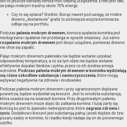
dół co jeszcze bardziej obniża moc cieplną urządzenia. Efekt jest taki,
że paląc mokrym tracimy około 70% energii.
Czy to się opłaca? Średnio. Biorąc nawet pod uwagę, że mokre
drewno „dostaniecie” gratis to późniejsza wizyta kominiarza
odbije się na portfelu.
Podczas
palenia mokrym drewnem
, komora spalania kominka jest
niedogrzana i spalanie nie przebiega w sposób właściwy. Już samo
rozpalanie mokrym drewnem
jest dosyć uciążliwe, ponieważ drewno
nie chce się zapalić.
Paląc mokrym drewnem palenisko nie będzie wstanie uzyskać
odpowiedniej temperatury, a co za tym idzie nie będzie wstanie
efektywnie dopalać tlenków i pyłów, przez co ich średnia emisja
wzrośnie.
Podczas palenia mokrym drewnem w kominku wydzielają
się różne szkodliwe substancje i zanieczyszczenia
, które mogą
wpływać negatywnie na zdrowie i środowisko
Podczas palenia mokrym drewnem i przy ograniczonym dopływie
powietrza, będzie wydzielał się kreozot. Jest to smolista substancja,
która osadza się na ścianach komina. Przy długotrwałym paleniu
mokrym drewnem może dojść do zatkania komina. I tutaj żarty się
kończą bo jest to zjawisko niebezpieczne, które
zagraża zdrowiu i
życiu
. Dodatkowo kreozot jest substancją palną i jeżeli dojdzie do tzw.
pożaru sadzy w kominie, to rzadko kiedy nadaje się on do ponownego
użytku.