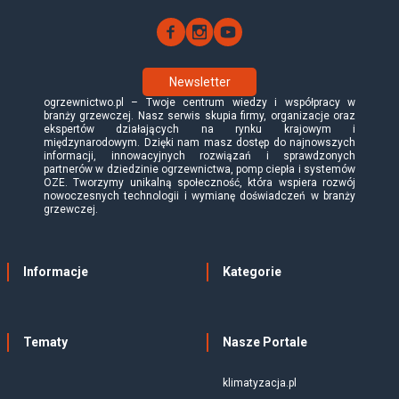
Newsletter
ogrzewnictwo.pl – Twoje centrum wiedzy i współpracy w
branży grzewczej. Nasz serwis skupia firmy, organizacje oraz
ekspertów działających na rynku krajowym i
międzynarodowym. Dzięki nam masz dostęp do najnowszych
informacji, innowacyjnych rozwiązań i sprawdzonych
partnerów w dziedzinie ogrzewnictwa, pomp ciepła i systemów
OZE. Tworzymy unikalną społeczność, która wspiera rozwój
nowoczesnych technologii i wymianę doświadczeń w branży
grzewczej.
Informacje
Kategorie
Tematy
Nasze Portale
klimatyzacja.pl