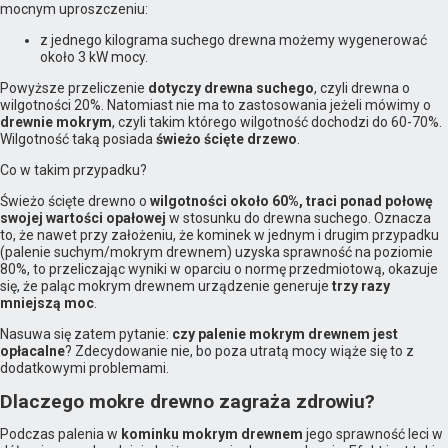
mocnym uproszczeniu:
z jednego kilograma suchego drewna możemy wygenerować
około 3 kW mocy.
Powyższe przeliczenie
dotyczy drewna suchego
, czyli drewna o
wilgotności 20%. Natomiast nie ma to zastosowania jeżeli mówimy o
drewnie mokrym
, czyli takim którego wilgotność dochodzi do 60-70%.
Wilgotność taką posiada
świeżo ścięte drzewo
.
Co w takim przypadku?
Świeżo ścięte drewno o
wilgotności około 60%, traci ponad połowę
swojej wartości opałowej
w stosunku do drewna suchego. Oznacza
to, że nawet przy założeniu, że kominek w jednym i drugim przypadku
(palenie suchym/mokrym drewnem) uzyska sprawność na poziomie
80%, to przeliczając wyniki w oparciu o normę przedmiotową, okazuje
się, że paląc mokrym drewnem urządzenie generuje
trzy razy
mniejszą moc
.
Nasuwa się zatem pytanie:
czy palenie mokrym drewnem jest
opłacalne
? Zdecydowanie nie, bo poza utratą mocy wiąże się to z
dodatkowymi problemami.
Dlaczego mokre drewno zagraża zdrowiu?
Podczas palenia w
kominku mokrym drewnem
jego sprawność leci w