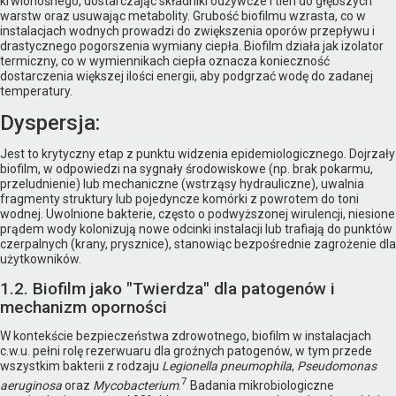
krwionośnego, dostarczając składniki odżywcze i tlen do głębszych
warstw oraz usuwając metabolity. Grubość biofilmu wzrasta, co w
instalacjach wodnych prowadzi do zwiększenia oporów przepływu i
drastycznego pogorszenia wymiany ciepła. Biofilm działa jak izolator
termiczny, co w wymiennikach ciepła oznacza konieczność
dostarczenia większej ilości energii, aby podgrzać wodę do zadanej
temperatury.
Dyspersja:
Jest to krytyczny etap z punktu widzenia epidemiologicznego. Dojrzały
biofilm, w odpowiedzi na sygnały środowiskowe (np. brak pokarmu,
przeludnienie) lub mechaniczne (wstrząsy hydrauliczne), uwalnia
fragmenty struktury lub pojedyncze komórki z powrotem do toni
wodnej. Uwolnione bakterie, często o podwyższonej wirulencji, niesione
prądem wody kolonizują nowe odcinki instalacji lub trafiają do punktów
czerpalnych (krany, prysznice), stanowiąc bezpośrednie zagrożenie dla
użytkowników.
1.2. Biofilm jako "Twierdza" dla patogenów i
mechanizm oporności
W kontekście bezpieczeństwa zdrowotnego, biofilm w instalacjach
c.w.u. pełni rolę rezerwuaru dla groźnych patogenów, w tym przede
wszystkim bakterii z rodzaju
Legionella pneumophila
,
Pseudomonas
7
aeruginosa
oraz
Mycobacterium
.
Badania mikrobiologiczne