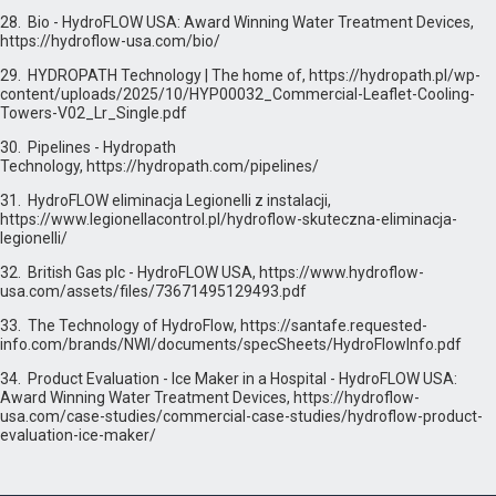
28. Bio - HydroFLOW USA: Award Winning Water Treatment Devices,
https://hydroflow-usa.com/bio/
29. HYDROPATH Technology | The home of, https://hydropath.pl/wp-
content/uploads/2025/10/HYP00032_Commercial-Leaflet-Cooling-
Towers-V02_Lr_Single.pdf
30. Pipelines - Hydropath
Technology, https://hydropath.com/pipelines/
31. HydroFLOW eliminacja Legionelli z instalacji,
https://www.legionellacontrol.pl/hydroflow-skuteczna-eliminacja-
legionelli/
32. British Gas plc - HydroFLOW USA, https://www.hydroflow-
usa.com/assets/files/73671495129493.pdf
33. The Technology of HydroFlow, https://santafe.requested-
info.com/brands/NWI/documents/specSheets/HydroFlowInfo.pdf
34. Product Evaluation - Ice Maker in a Hospital - HydroFLOW USA:
Award Winning Water Treatment Devices, https://hydroflow-
usa.com/case-studies/commercial-case-studies/hydroflow-product-
evaluation-ice-maker/