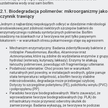
uzdatniania wody oraz sam biofilm.
2.1. Biodegradacja polimerów: mikroorganizmy jako
czynnik trawiący
Jednym z najbardziej niepokojących odkryć w dziedzinie mikrobiologii
środowiskowej jest zdolność niektórych szczepów bakterii do
enzymatycznego rozkładu syntetycznych polimerów. Biofilm
osadzony na ściankach rur z tworzywa nie jest tylko pasywnym
lokatorem – w warunkach stresu pokarmowego staje się agresorem.
Mechanizm enzymatyczny: Badania zidentyfikowały bakterie z
rodzajów
Pseudomonas
,
Bacillus
,
Alcanivorax
oraz
Actinomycetes
, które są zdolne do wydzielania enzymów z grupy
hydrolaz (esterazy, kutynazy, lakkazy). Enzymy te atakują
łańcuchy polimerowe, powodując ich fragmentację i utlenianie.
Podatność nateriałów: Choć proces ten w warunkach
naturalnych jest powolny, w instalacjach wodnych, gdzie panuje
stała temperatura i wilgotność, a biofilm tworzy stabilne
mikrośrodowisko, degradacja może przebiegać szybciej.
Dotyczy to szczególnie polietylenu (PE), polichlorku winylu (PVC)
i polipropylenu (PP).
Paradoks tworzyw biodegradowalnych: Warto zauważyć, że
wprowadzanie tworzyw biodegradowalnych (np. PLA) do
infrastruktury może przynieść odwrotny skutek do
zamierzonego. Badania wykazują, że tworzywa te podczas