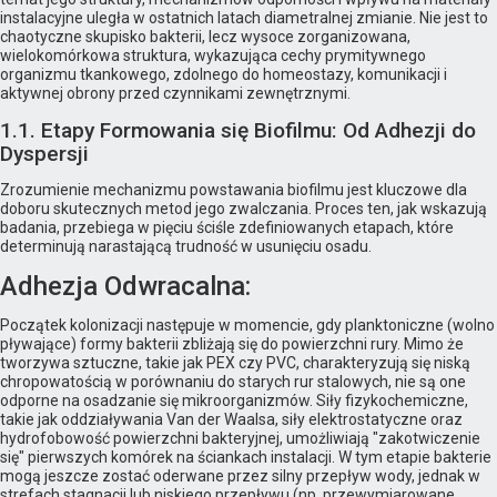
instalacyjne uległa w ostatnich latach diametralnej zmianie. Nie jest to
chaotyczne skupisko bakterii, lecz wysoce zorganizowana,
wielokomórkowa struktura, wykazująca cechy prymitywnego
organizmu tkankowego, zdolnego do homeostazy, komunikacji i
aktywnej obrony przed czynnikami zewnętrznymi.
1.1. Etapy Formowania się Biofilmu: Od Adhezji do
Dyspersji
Zrozumienie mechanizmu powstawania biofilmu jest kluczowe dla
doboru skutecznych metod jego zwalczania. Proces ten, jak wskazują
badania, przebiega w pięciu ściśle zdefiniowanych etapach, które
determinują narastającą trudność w usunięciu osadu.
Adhezja Odwracalna:
Początek kolonizacji następuje w momencie, gdy planktoniczne (wolno
pływające) formy bakterii zbliżają się do powierzchni rury. Mimo że
tworzywa sztuczne, takie jak PEX czy PVC, charakteryzują się niską
chropowatością w porównaniu do starych rur stalowych, nie są one
odporne na osadzanie się mikroorganizmów. Siły fizykochemiczne,
takie jak oddziaływania Van der Waalsa, siły elektrostatyczne oraz
hydrofobowość powierzchni bakteryjnej, umożliwiają "zakotwiczenie
się" pierwszych komórek na ściankach instalacji. W tym etapie bakterie
mogą jeszcze zostać oderwane przez silny przepływ wody, jednak w
strefach stagnacji lub niskiego przepływu (np. przewymiarowane