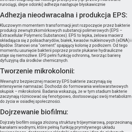
rurociągi, ślepe odcinki) adhezja następuje błyskawicznie
Adhezja nieodwracalna i produkcja EPS:
Kluczowym momentem transformacji jest rozpoczęcie przez bakterie
produkcji zewnątrzkomórkowych substancji polimerowych (EPS –
Extracellular Polymeric Substances). EPS to lepka, żelowa macierz
składająca się z polisacharydów, białek, kwasów nukleinowych (eDNA) i
lipidów. Stanowi ona "cement" spajający kolonię z podłożem. Od tego
momentu usunięcie bakterii poprzez proste płukanie hydrauliczne
staje się niemożliwe. EPS pełni funkcję ochronną, tworząc barierę
dyfuzyjną dla środków chemicznych.
Tworzenie mikrokolonii:
Wewnątrz bezpiecznej macierzy EPS bakterie zaczynają się
intensywnie namnażać. Dochodzi do formowania wielowarstwowych
skupisk – mikrokolonii. Badania wskazują, że w tym stadium bakterie
zaczynają różnicować się fenotypowo, dostosowując swój metabolizm
do życia w osiadłej społeczności.
Dojrzewanie biofilmu:
Dojrzały biofilm osiąga złożoną strukturę trójwymiarową, poprzecinaną
kanałami wodnymi, które pełnią funkcję prymitywnego układu