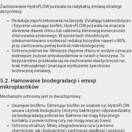
Zastosowanie HydroFLOW pozwala na radykalną zmianę strategii
dezynfekcji:
Redukcja zapotrzebowania na biocydy: Działając bakteriobójczo
i fizycznie usuwając biofilm, HydroFLOW pozwala na znaczne
obniżenie dawek chloru lub całkowitą eliminację konieczności
chlorowania szokowego. W systemach chłodniczych
udokumentowano możliwość redukcji biocydów nawet o 85%
przy zachowaniu pełnej kontroli mikrobiologicznej.
Ochrona polimerów: Mniejsze stężenie chloru w wodzie oznacza
wolniejsze zużycie antyoksydantów w rurach z tworzywa. To
bezpośrednio przekłada się na zachowanie elastyczności rur,
brak mikropęknięć i znaczące wydłużenie żywotności
technicznej instalacji.
5.2. Hamowanie biodegradacji i emisji
mikroplastików
Mechanizm ochronny jest tu dwustopniowy:
Usunięcie biofilmu: Eliminując biofilm ze ścianek rur, HydroFLOW
usuwa czynnik biologiczny (enzymy bakteryjne) odpowiedzialny
za biodegradację polimerów. Bakterie nie mają fizycznego
kontaktu z powierzchnią rury, nie mogą więc jej trawić.
Ochrona struktury: Mniej zdegradowana rura (zarówno
chemicznie, jak i biologicznie) zachowuje gładkość i spójność.