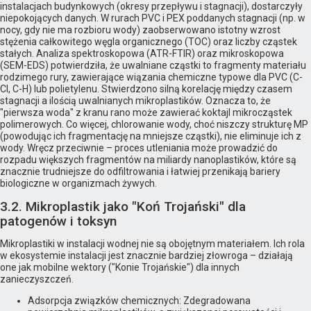
instalacjach budynkowych (okresy przepływu i stagnacji), dostarczyły
niepokojących danych. W rurach PVC i PEX poddanych stagnacji (np. w
nocy, gdy nie ma rozbioru wody) zaobserwowano istotny wzrost
stężenia całkowitego węgla organicznego (TOC) oraz liczby cząstek
stałych. Analiza spektroskopowa (ATR-FTIR) oraz mikroskopowa
(SEM-EDS) potwierdziła, że uwalniane cząstki to fragmenty materiału
rodzimego rury, zawierające wiązania chemiczne typowe dla PVC (C-
Cl, C-H) lub polietylenu. Stwierdzono silną korelację między czasem
stagnacji a ilością uwalnianych mikroplastików. Oznacza to, że
"pierwsza woda" z kranu rano może zawierać koktajl mikrocząstek
polimerowych. Co więcej, chlorowanie wody, choć niszczy strukturę MP
(powodując ich fragmentację na mniejsze cząstki), nie eliminuje ich z
wody. Wręcz przeciwnie – proces utleniania może prowadzić do
rozpadu większych fragmentów na miliardy nanoplastików, które są
znacznie trudniejsze do odfiltrowania i łatwiej przenikają bariery
biologiczne w organizmach żywych.
3.2. Mikroplastik jako "Koń Trojański" dla
patogenów i toksyn
Mikroplastiki w instalacji wodnej nie są obojętnym materiałem. Ich rola
w ekosystemie instalacji jest znacznie bardziej złowroga – działają
one jak mobilne wektory ("Konie Trojańskie") dla innych
zanieczyszczeń.
Adsorpcja związków chemicznych: Zdegradowana