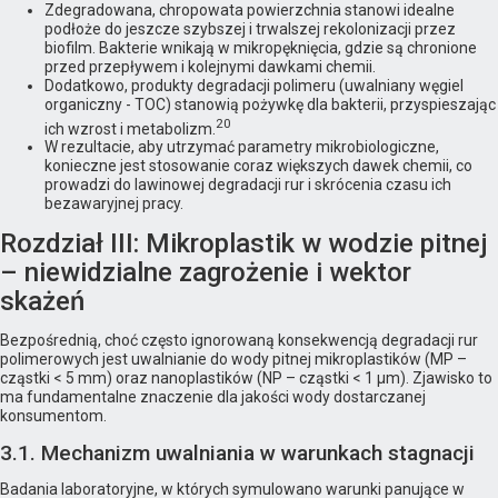
Zdegradowana, chropowata powierzchnia stanowi idealne
podłoże do jeszcze szybszej i trwalszej rekolonizacji przez
biofilm. Bakterie wnikają w mikropęknięcia, gdzie są chronione
przed przepływem i kolejnymi dawkami chemii.
Dodatkowo, produkty degradacji polimeru (uwalniany węgiel
organiczny - TOC) stanowią pożywkę dla bakterii, przyspieszając
20
ich wzrost i metabolizm.
W rezultacie, aby utrzymać parametry mikrobiologiczne,
konieczne jest stosowanie coraz większych dawek chemii, co
prowadzi do lawinowej degradacji rur i skrócenia czasu ich
bezawaryjnej pracy.
Rozdział III: Mikroplastik w wodzie pitnej
– niewidzialne zagrożenie i wektor
skażeń
Bezpośrednią, choć często ignorowaną konsekwencją degradacji rur
polimerowych jest uwalnianie do wody pitnej mikroplastików (MP –
cząstki < 5 mm) oraz nanoplastików (NP – cząstki < 1 µm). Zjawisko to
ma fundamentalne znaczenie dla jakości wody dostarczanej
konsumentom.
3.1. Mechanizm uwalniania w warunkach stagnacji
Badania laboratoryjne, w których symulowano warunki panujące w