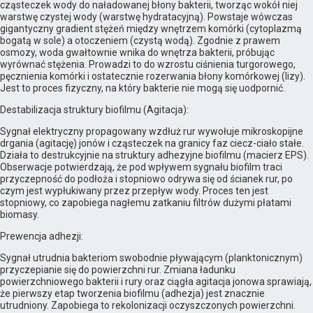
cząsteczek wody do naładowanej błony bakterii, tworząc wokół niej
warstwę czystej wody (warstwę hydratacyjną). Powstaje wówczas
gigantyczny gradient stężeń między wnętrzem komórki (cytoplazmą
bogatą w sole) a otoczeniem (czystą wodą). Zgodnie z prawem
osmozy, woda gwałtownie wnika do wnętrza bakterii, próbując
wyrównać stężenia. Prowadzi to do wzrostu ciśnienia turgorowego,
pęcznienia komórki i ostatecznie rozerwania błony komórkowej (lizy).
Jest to proces fizyczny, na który bakterie nie mogą się uodpornić.
Destabilizacja struktury biofilmu (Agitacja):
Sygnał elektryczny propagowany wzdłuż rur wywołuje mikroskopijne
drgania (agitację) jonów i cząsteczek na granicy faz ciecz-ciało stałe.
Działa to destrukcyjnie na struktury adhezyjne biofilmu (macierz EPS).
Obserwacje potwierdzają, że pod wpływem sygnału biofilm traci
przyczepność do podłoża i stopniowo odrywa się od ścianek rur, po
czym jest wypłukiwany przez przepływ wody. Proces ten jest
stopniowy, co zapobiega nagłemu zatkaniu filtrów dużymi płatami
biomasy.
Prewencja adhezji:
Sygnał utrudnia bakteriom swobodnie pływającym (planktonicznym)
przyczepianie się do powierzchni rur. Zmiana ładunku
powierzchniowego bakterii i rury oraz ciągła agitacja jonowa sprawiają,
że pierwszy etap tworzenia biofilmu (adhezja) jest znacznie
utrudniony. Zapobiega to rekolonizacji oczyszczonych powierzchni.