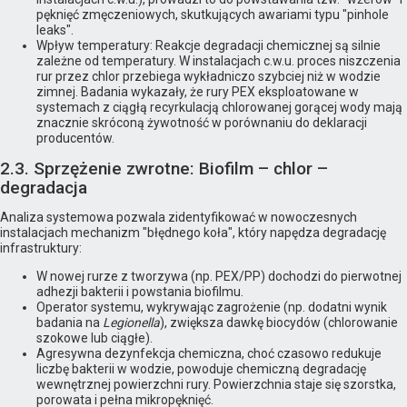
pęknięć zmęczeniowych, skutkujących awariami typu "pinhole
leaks".
Wpływ temperatury: Reakcje degradacji chemicznej są silnie
zależne od temperatury. W instalacjach c.w.u. proces niszczenia
rur przez chlor przebiega wykładniczo szybciej niż w wodzie
zimnej. Badania wykazały, że rury PEX eksploatowane w
systemach z ciągłą recyrkulacją chlorowanej gorącej wody mają
znacznie skróconą żywotność w porównaniu do deklaracji
producentów.
2.3. Sprzężenie zwrotne: Biofilm – chlor –
degradacja
Analiza systemowa pozwala zidentyfikować w nowoczesnych
instalacjach mechanizm "błędnego koła", który napędza degradację
infrastruktury:
W nowej rurze z tworzywa (np. PEX/PP) dochodzi do pierwotnej
adhezji bakterii i powstania biofilmu.
Operator systemu, wykrywając zagrożenie (np. dodatni wynik
badania na
Legionella
), zwiększa dawkę biocydów (chlorowanie
szokowe lub ciągłe).
Agresywna dezynfekcja chemiczna, choć czasowo redukuje
liczbę bakterii w wodzie, powoduje chemiczną degradację
wewnętrznej powierzchni rury. Powierzchnia staje się szorstka,
porowata i pełna mikropęknięć.