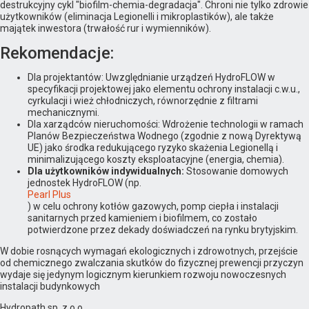
destrukcyjny cykl "biofilm-chemia-degradacja". Chroni nie tylko zdrowie
użytkowników (eliminacja Legionelli i mikroplastików), ale także
majątek inwestora (trwałość rur i wymienników).
Rekomendacje:
Dla projektantów: Uwzględnianie urządzeń HydroFLOW w
specyfikacji projektowej jako elementu ochrony instalacji c.w.u.,
cyrkulacji i wież chłodniczych, równorzędnie z filtrami
mechanicznymi.
Dla xarządców nieruchomości: Wdrożenie technologii w ramach
Planów Bezpieczeństwa Wodnego (zgodnie z nową Dyrektywą
UE) jako środka redukującego ryzyko skażenia Legionellą i
minimalizującego koszty eksploatacyjne (energia, chemia).
Dla użytkowników indywidualnych:
Stosowanie domowych
jednostek HydroFLOW (np.
Pearl Plus
) w celu ochrony kotłów gazowych, pomp ciepła i instalacji
sanitarnych przed kamieniem i biofilmem, co zostało
potwierdzone przez dekady doświadczeń na rynku brytyjskim.
W dobie rosnących wymagań ekologicznych i zdrowotnych, przejście
od chemicznego zwalczania skutków do fizycznej prewencji przyczyn
wydaje się jedynym logicznym kierunkiem rozwoju nowoczesnych
instalacji budynkowych
Hydropath sp. z o.o.