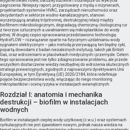
wygenerowało nowe, bardziej subtelne i trudniejsze do wykrycia
zagrożenia. Niniejszy raport, przygotowany z myślą o inżynierach,
projektantach systemów HVAC, zarządcach nieruchomości oraz
decydentach w sektorze wodno-kanalizacyjnym, stanowi
wyczerpującą analizę trójstronnej, destrukcyjnej relacji między
biofilmem mikrobiologicznym, degradacją chemiczną i biologiczną rur
z tworzyw sztucznych a uwalnianiem się mikroplastików do wody
pitnej. W drugiej części opracowania przedstawiono technologię
HydroFLOW – rozwiązanie oparte na fizycznym uzdatnianiu wody
sygnałem elektrycznym – jako metodę przerywającą ten błędny cykl,
popartą dowodami z badań niezależnych instytucji, takich jak British
Gas, oraz wdrożeniami w placówkach medycznych i przemyśle. Celem
tego opracowania jest nie tylko zdiagnozowanie problemu, ale przede
wszystkim dostarczenie wiedzy niezbędnej do wdrożenia skutecznych
strategii prewencyjnych, zgodnych z najnowszymi dyrektywami Unii
Europejskiej, w tym Dyrektywą (UE) 2020/2184, która redefiniuje
pojęcie bezpieczeństwa wody, włączając do niego monitoring
mikroplastików i ocenę ryzyka w instalacjach wewnętrznych.
Rozdział I: anatomia i mechanika
destrukcji – biofilm w instalacjach
wodnych
Biofilm w instalacjach ciepłej wody użytkowej (c.w.u.) oraz systemach
cyrkulacyjnych nie jest zjawiskiem nowym, jednak nasza wiedza na
temat jego struktury, mechanizmów odporności i wpływu na materiały