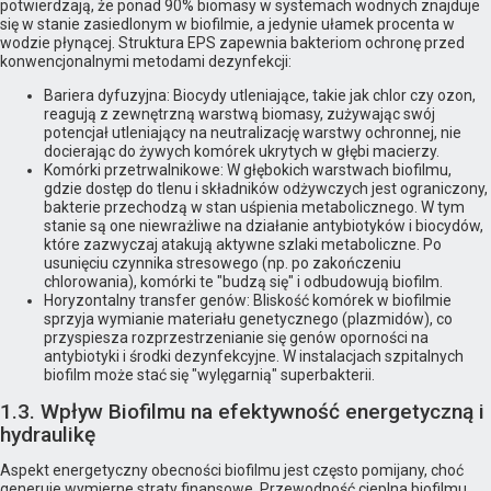
potwierdzają, że ponad 90% biomasy w systemach wodnych znajduje
się w stanie zasiedlonym w biofilmie, a jedynie ułamek procenta w
wodzie płynącej. Struktura EPS zapewnia bakteriom ochronę przed
konwencjonalnymi metodami dezynfekcji:
Bariera dyfuzyjna: Biocydy utleniające, takie jak chlor czy ozon,
reagują z zewnętrzną warstwą biomasy, zużywając swój
potencjał utleniający na neutralizację warstwy ochronnej, nie
docierając do żywych komórek ukrytych w głębi macierzy.
Komórki przetrwalnikowe: W głębokich warstwach biofilmu,
gdzie dostęp do tlenu i składników odżywczych jest ograniczony,
bakterie przechodzą w stan uśpienia metabolicznego. W tym
stanie są one niewrażliwe na działanie antybiotyków i biocydów,
które zazwyczaj atakują aktywne szlaki metaboliczne. Po
usunięciu czynnika stresowego (np. po zakończeniu
chlorowania), komórki te "budzą się" i odbudowują biofilm.
Horyzontalny transfer genów: Bliskość komórek w biofilmie
sprzyja wymianie materiału genetycznego (plazmidów), co
przyspiesza rozprzestrzenianie się genów oporności na
antybiotyki i środki dezynfekcyjne. W instalacjach szpitalnych
biofilm może stać się "wylęgarnią" superbakterii.
1.3. Wpływ Biofilmu na efektywność energetyczną i
hydraulikę
Aspekt energetyczny obecności biofilmu jest często pomijany, choć
generuje wymierne straty finansowe. Przewodność cieplna biofilmu