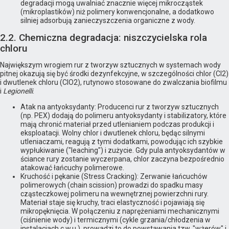
degradacji mogą uwalniać znacznie więcej mikrocząstek
(mikroplastików) niż polimery konwencjonalne, a dodatkowo
silniej adsorbują zanieczyszczenia organiczne z wody.
2.2. Chemiczna degradacja: niszczycielska rola
chloru
Największym wrogiem rur z tworzyw sztucznych w systemach wody
pitnej okazują się być środki dezynfekcyjne, w szczególności chlor (Cl2)
i dwutlenek chloru (ClO2), rutynowo stosowane do zwalczania biofilmu
i
Legionelli
.
Atak na antyoksydanty: Producenci rur z tworzyw sztucznych
(np. PEX) dodają do polimeru antyoksydanty i stabilizatory, które
mają chronić materiał przed utlenianiem podczas produkcji i
eksploatacji. Wolny chlor i dwutlenek chloru, będąc silnymi
utleniaczami, reagują z tymi dodatkami, powodując ich szybkie
wypłukiwanie ("leaching") i zużycie. Gdy pula antyoksydantów w
ściance rury zostanie wyczerpana, chlor zaczyna bezpośrednio
atakować łańcuchy polimerowe.
Kruchość i pękanie (Stress Cracking): Zerwanie łańcuchów
polimerowych (chain scission) prowadzi do spadku masy
cząsteczkowej polimeru na wewnętrznej powierzchni rury.
Materiał staje się kruchy, traci elastyczność i pojawiają się
mikropęknięcia. W połączeniu z naprężeniami mechanicznymi
(ciśnienie wody) i termicznymi (cykle grzania/chłodzenia w
instalacjach c.w.u.), prowadzi to do powstawania tzw. "wżerów" i