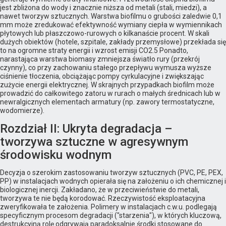
jest zbliżona do wody i znacznie niższa od metali (stali, miedzi), a
nawet tworzyw sztucznych. Warstwa biofilmu o grubości zaledwie 0,1
mm może zredukować efektywność wymiany ciepła w wymiennikach
płytowych lub płaszczowo-rurowych o kilkanaście procent. W skali
dużych obiektów (hotele, szpitale, zakłady przemysłowe) przekłada się
to na ogromne straty energii i wzrost emisji CO2.5 Ponadto,
narastająca warstwa biomasy zmniejsza światło rury (przekrój
czynny), co przy zachowaniu stałego przepływu wymusza wyższe
ciśnienie tłoczenia, obciążając pompy cyrkulacyjne i zwiększając
zużycie energii elektrycznej. W skrajnych przypadkach biofilm może
prowadzić do całkowitego zatoru w rurach o małych średnicach lub w
newralgicznych elementach armatury (np. zawory termostatyczne,
wodomierze).
Rozdział II: Ukryta degradacja –
tworzywa sztuczne w agresywnym
środowisku wodnym
Decyzja o szerokim zastosowaniu tworzyw sztucznych (PVC, PE, PEX,
PP) w instalacjach wodnych opierała się na założeniu o ich chemicznej i
biologicznej inercji. Zakładano, że w przeciwieństwie do metali,
tworzywa te nie będą korodować. Rzeczywistość eksploatacyjna
zweryfikowała te założenia. Polimery w instalacjach c.w.u. podlegają
specyficznym procesom degradacji ("starzenia"), w których kluczową,
destrukcyjną rolę odgrywają paradoksalnie środki stosowane do