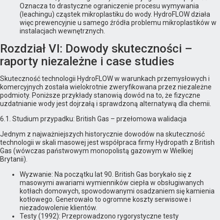
Oznacza to drastyczne ograniczenie procesu wymywania
(leachingu) cząstek mikroplastiku do wody. HydroFLOW działa
więc prewencyjnie u samego źródła problemu mikroplastików w
instalacjach wewnętrznych.
Rozdział VI: Dowody skuteczności –
raporty niezależne i case studies
Skuteczność technologii HydroFLOW w warunkach przemysłowych i
komercyjnych została wielokrotnie zweryfikowana przez niezależne
podmioty. Poniższe przykłady stanowią dowód na to, że fizyczne
uzdatnianie wody jest dojrzałą i sprawdzoną alternatywą dla chemii.
6.1. Studium przypadku: British Gas – przełomowa walidacja
Jednym z najważniejszych historycznie dowodów na skuteczność
technologii w skali masowej jest współpraca firmy Hydropath z British
Gas (wówczas państwowym monopolistą gazowym w Wielkiej
Brytanii).
Wyzwanie: Na początku lat 90. British Gas borykało się z
masowymi awariami wymienników ciepła w obsługiwanych
kotłach domowych, spowodowanymi osadzaniem się kamienia
kotłowego. Generowało to ogromne koszty serwisowe i
niezadowolenie klientów.
Testy (1992): Przeprowadzono rygorystyczne testy