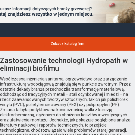
Zobacz katalog firm
Zastosowanie technologii Hydropath w
eliminacji biofilmu
Współczesna inżynieria sanitarna, ogrzewnictwo oraz zarządzanie
infrastrukturą wodociągową znajdują się w punkcie zwrotnym. Przez
ostatnie dekady branża przechodziła transformację materiałową,
odchodząc od tradycyjnych metali – stali ocynkowanej i miedzi – na
rzecz zaawansowanych tworzyw sztucznych, takich jak polichlorek
winylu (PVC), polietylen sieciowany (PEX) czy polipropylen (PP).
Zmiana ta była podyktowana koniecznością walki z korozją
elektrochemiczną, dążeniem do obniżenia kosztów inwestycyjnych
oraz ułatwienia montażu. Jednakże, jak pokazuje pogłębiona analiza
literatury naukowej i raportów technicznych, to przejście
technologiczne, choć rozwiązało wiele problemów starej generacji,