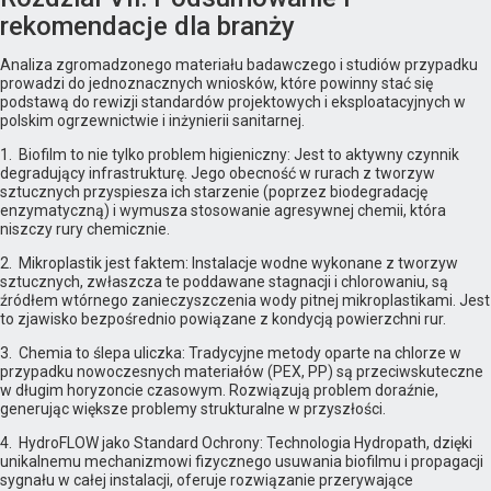
rekomendacje dla branży
Analiza zgromadzonego materiału badawczego i studiów przypadku
prowadzi do jednoznacznych wniosków, które powinny stać się
podstawą do rewizji standardów projektowych i eksploatacyjnych w
polskim ogrzewnictwie i inżynierii sanitarnej.
1. Biofilm to nie tylko problem higieniczny: Jest to aktywny czynnik
degradujący infrastrukturę. Jego obecność w rurach z tworzyw
sztucznych przyspiesza ich starzenie (poprzez biodegradację
enzymatyczną) i wymusza stosowanie agresywnej chemii, która
niszczy rury chemicznie.
2. Mikroplastik jest faktem: Instalacje wodne wykonane z tworzyw
sztucznych, zwłaszcza te poddawane stagnacji i chlorowaniu, są
źródłem wtórnego zanieczyszczenia wody pitnej mikroplastikami. Jest
to zjawisko bezpośrednio powiązane z kondycją powierzchni rur.
3. Chemia to ślepa uliczka: Tradycyjne metody oparte na chlorze w
przypadku nowoczesnych materiałów (PEX, PP) są przeciwskuteczne
w długim horyzoncie czasowym. Rozwiązują problem doraźnie,
generując większe problemy strukturalne w przyszłości.
4. HydroFLOW jako Standard Ochrony: Technologia Hydropath, dzięki
unikalnemu mechanizmowi fizycznego usuwania biofilmu i propagacji
sygnału w całej instalacji, oferuje rozwiązanie przerywające