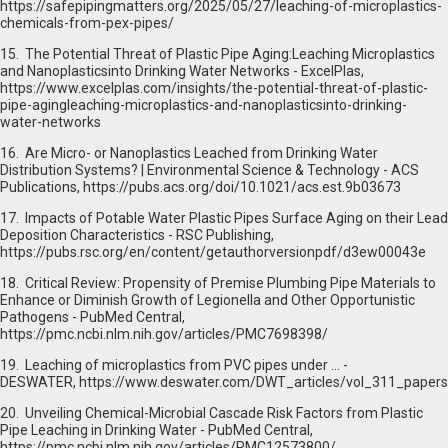
https://safepipingmatters.org/2025/05/27/leaching-of-microplastics-
chemicals-from-pex-pipes/
15. The Potential Threat of Plastic Pipe Aging:Leaching Microplastics
and Nanoplasticsinto Drinking Water Networks - ExcelPlas,
https://www.excelplas.com/insights/the-potential-threat-of-plastic-
pipe-agingleaching-microplastics-and-nanoplasticsinto-drinking-
water-networks
16. Are Micro- or Nanoplastics Leached from Drinking Water
Distribution Systems? | Environmental Science & Technology - ACS
Publications, https://pubs.acs.org/doi/10.1021/acs.est.9b03673
17. Impacts of Potable Water Plastic Pipes Surface Aging on their Lead
Deposition Characteristics - RSC Publishing,
https://pubs.rsc.org/en/content/getauthorversionpdf/d3ew00043e
18. Critical Review: Propensity of Premise Plumbing Pipe Materials to
Enhance or Diminish Growth of Legionella and Other Opportunistic
Pathogens - PubMed Central,
https://pmc.ncbi.nlm.nih.gov/articles/PMC7698398/
19. Leaching of microplastics from PVC pipes under ... -
DESWATER, https://www.deswater.com/DWT_articles/vol_311_paper
20. Unveiling Chemical-Microbial Cascade Risk Factors from Plastic
Pipe Leaching in Drinking Water - PubMed Central,
https://pmc.ncbi.nlm.nih.gov/articles/PMC12573800/