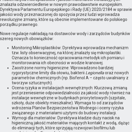
znalazła odzwierciedlenie w nowym prawodawstwie europejskim.
Dyrektywa Parlamentu Europejskiego i Rady (UE) 2020/2184 w sprawie
jakości wody przeznaczonej do spożycia przez ludzi wprowadza
rewolucyjne zmiany, które są obecnie implementowane do polskiego
porządku prawnego.
Nowe regulacje nakładają na dostawców wody i zarządców budynków
szereg nowych obowiązków:
Monitoring Mikroplastików: Dyrektywa wprowadza mechanizm
tzw. listy obserwacyjnej, na której znalazły się mikroplastiki.
Oznacza to konieczność opracowania metodyk ich pomiaru i
monitorowania ich obecności w wodzie kranowej.
Zaostrzone normy higieniczne: Wprowadzono bardziej
rygorystyczne limity dla ołowiu, bakterii
Legionella
oraz nowych
parametrów chemicznych (np. Bisfenol A – często uwalniany z
tworzyw sztucznych).
Ocena ryzyka w instalacjach wewnętrznych: Kluczową zmianą
jest przeniesienie odpowiedzialności za jakość wody również na
instalacje wewnętrzne w budynkach priorytetowych (szpitale,
szkoły, duże obiekty mieszkalne). Wymaga to od zarządców
wdrożenia Planów Bezpieczeństwa Wodnego i oceny ryzyka
związanego z materiałami użytymi do budowy instalacji.
Wymogi dla materiałów: Dyrektywa kładzie duży nacisk na
higieniczną jakość materiałów mających kontakt z wodą, dążąc
do eliminacji tych, które sprzyjają rozwojowi biofilmu lub