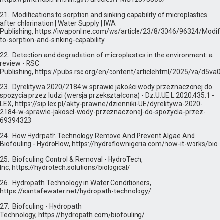
21. Modifications to sorption and sinking capability of microplastics
after chlorination | Water Supply | IWA
Publishing, https://iwaponline.com/ws/article/23/8/3046/96324/Modif
to-sorption-and-sinking-capability
22. Detection and degradation of microplastics in the environment: a
review - RSC
Publishing, https://pubs.rsc.org/en/content/articlehtml/2025/va/d5v
23. Dyrektywa 2020/2184 w sprawie jakości wody przeznaczonej do
spożycia przez ludzi (wersja przekształcona) - Dz.U.UE.L.2020.435.1 -
LEX, https://sip.lex.pl/akty-prawne/dzienniki-UE/dyrektywa-2020-
2184-w-sprawie-jakosci-wody-przeznaczonej-do-spozycia-przez-
69394323
24. How Hydrpath Technology Remove And Prevent Algae And
Biofouling - HydroFlow, https://hydroflownigeria.com/how-it-works/bio
25. Biofouling Control & Removal - HydroTech,
Inc, https://hydrotech.solutions/biological/
26. Hydropath Technology in Water Conditioners,
https://santafewater.net/hydropath-technology/
27. Biofouling - Hydropath
Technology, https://hydropath.com/biofouling/