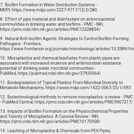
7. Biofilm Formation in Water Distribution Systems -
MDPI, https://www.mdpi.com/2227-9717/12/2/280
8. Effect of pipe material and disinfectant on active bacterial
communities in drinking water and biofilms - PMC - NIH,
https://pmc.ncbi.nlm.nih.gov/articles/PMC12228834/
9. Natural Anti-biofilm Agents: Strategies to Control Biofilm-Forming
Pathogens - Frontiers,
https://www.frontiersin.org/journals/microbiology/articles/10.3389/f
10. Microplastics and chemical leachates from plastic pipes are
associated with increased virulence and antimicrobial resistance
potential of drinking water microbial communities -
PubMed, https://pubmed.ncbi.nlm.nih.gov/37935064/
11. Biodegradation of Typical Plastics: From Microbial Diversity to
Metabolic Mechanisms, https://www.mdpi.com/1422-0067/25/1/593
12. Biotechnological methods to remove microplastics: a review - PMC
- PubMed Central, https://pmc.ncbi.nlm.nih.gov/articles/PMC9907217/
13. Impacts of Biofilm Formation on the Physicochemical Properties
and Toxicity of Microplastics: A Concise Review - NIH,
https://pmc.ncbi.nlm.nih.gov/articles/PMC10175928/
14. Leaching of Microplastics & Chemicals from PEX Pipes,