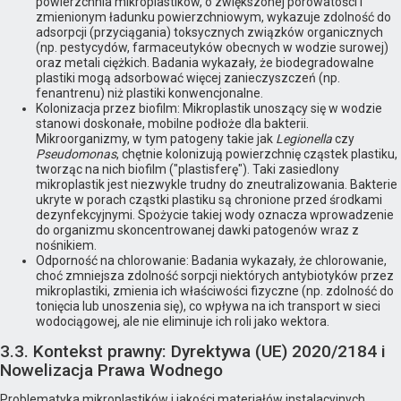
powierzchnia mikroplastików, o zwiększonej porowatości i
zmienionym ładunku powierzchniowym, wykazuje zdolność do
adsorpcji (przyciągania) toksycznych związków organicznych
(np. pestycydów, farmaceutyków obecnych w wodzie surowej)
oraz metali ciężkich. Badania wykazały, że biodegradowalne
plastiki mogą adsorbować więcej zanieczyszczeń (np.
fenantrenu) niż plastiki konwencjonalne.
Kolonizacja przez biofilm: Mikroplastik unoszący się w wodzie
stanowi doskonałe, mobilne podłoże dla bakterii.
Mikroorganizmy, w tym patogeny takie jak
Legionella
czy
Pseudomonas
, chętnie kolonizują powierzchnię cząstek plastiku,
tworząc na nich biofilm ("plastisferę"). Taki zasiedlony
mikroplastik jest niezwykle trudny do zneutralizowania. Bakterie
ukryte w porach cząstki plastiku są chronione przed środkami
dezynfekcyjnymi. Spożycie takiej wody oznacza wprowadzenie
do organizmu skoncentrowanej dawki patogenów wraz z
nośnikiem.
Odporność na chlorowanie: Badania wykazały, że chlorowanie,
choć zmniejsza zdolność sorpcji niektórych antybiotyków przez
mikroplastiki, zmienia ich właściwości fizyczne (np. zdolność do
tonięcia lub unoszenia się), co wpływa na ich transport w sieci
wodociągowej, ale nie eliminuje ich roli jako wektora.
3.3. Kontekst prawny: Dyrektywa (UE) 2020/2184 i
Nowelizacja Prawa Wodnego
Problematyka mikroplastików i jakości materiałów instalacyjnych