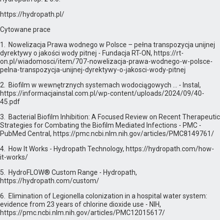
https://hydropath.pl/
Cytowane prace
1. Nowelizacja Prawa wodnego w Polsce – pełna transpozycja unijnej
dyrektywy o jakości wody pitnej - Fundacja RT-ON, https://rt-
on.pl/wiadomosci/item/707-nowelizacja-prawa-wodnego-w-polsce-
pelna-transpozycja-unijnej-dyrektywy-o-jakosci-wody-pitnej
2. Biofilm w wewnętrznych systemach wodociągowych ... - Instal,
https://informacjainstal.com.pl/wp-content/uploads/2024/09/40-
45.pdf
3. Bacterial Biofilm Inhibition: A Focused Review on Recent Therapeutic
Strategies for Combating the Biofilm Mediated Infections - PMC -
PubMed Central, https://pmc.ncbi.nlm.nih.gov/articles/PMC8149761/
4. How It Works - Hydropath Technology, https://hydropath.com/how-
it-works/
5. HydroFLOW® Custom Range - Hydropath,
https://hydropath.com/custom/
6. Elimination of Legionella colonization in a hospital water system:
evidence from 23 years of chlorine dioxide use - NIH,
https://pmc.ncbi.nlm.nih.gov/articles/PMC12015617/