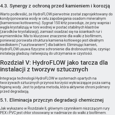
4.3. Synergy z ochroną przed kamieniem i korozją
Warto podkreślić, że HydroFLOW pierwotnie został zaprojektowany do
kondycjonowania wody w celu zapobiegania osadom mineralnym
(kamieniowi kotłowemu). Sygnał 150 kHz powoduje, że jony wapnia i
węgla krystalizują w toni wodnej w postać stabilnych klastrów
(zarodków krystalizacji), zamiast osadzać się na ściankach rur i
wymienników. Ma to kluczowe znaczenie dla walki z biofilmem,
ponieważ porowata struktura kamienia kotłowego jest idealnym
siedliskiem ("rusztowaniem") dla bakterii. Eliminując kamień,
HydroFLOW usuwa fizyczne schronienie dla drobnoustrojów, czyniąc
instalację gładszą i łatwiejszą do utrzymania w czystości.
Rozdział V: HydroFLOW jako tarcza dla
instalacji z tworzyw sztucznych
Integracja technologii HydroFLOW w systemach opartych na
tworzywach sztucznych przynosi korzyści wykraczające poza samą
higienę wody. Jest to jedyna metoda, która aktywnie chroni polimery
przed degradacją.
5.1. Eliminacja przyczyn degradacji chemicznej
Jak wykazano w Rozdziale II, głównym czynnikiem niszczącym rury
PEX i PVC jest chlor stosowany w nadmiarze do walki z biofilmem.