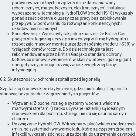
porównawcze różnych urządzeń do uzdatniania wody
(chemicznych, magnetycznych, elektronicznych). Instalacje
wyposażone w technologię HydroFLOW (model HS18) wykazały
ponad sześciokrotnie dłuższy czas pracy bez zablokowania
przepływu w porównaniu do rozwiązań konkurencyjnych i
układów niechronionych.
Konsekwencje: Wyniki były tak jednoznaczne, że British Gas
podjęło strategiczną decyzję o inwestycji w firmę Hydropath i
rozpoczęło masowy montaż urządzeń (później modelu HS38) w
tysiącach domów rocznie. Do dziś technologia ta jest
rekomendowana przez British Gas jako standard ochrony
kotłów, co stanowi ewenement w skali światowej, gdzie gigant
energetyczny promuje rozwiązanie zewnętrznej firmy
inżynieryjnej.
6.2. Skuteczność w ochronie szpitali przed legionellą
Szpitale są środowiskiem krytycznym, gdzie biofouling i Legionella
stanowią bezpośrednie zagrożenie życia pacjentów.
Wyzwanie: Złożone, rozległe systemy wodne z wieloma
martwymi strefami (rzadko używane łazienki) są idealnym
środowiskiem dla biofilmu, którego nie da się usunąć samym
chlorem.
Rozwiązanie HydroFLOW: Wdrożenia w placówkach medycznych
(m.in. na systemach wytwornic lodu, które są częstym źródłem
infekcji) wykazały zdolność urządzenia do utrzymania czystości