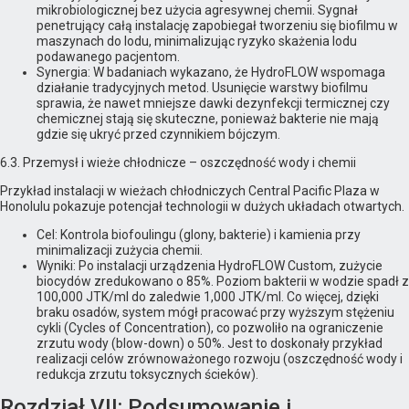
mikrobiologicznej bez użycia agresywnej chemii. Sygnał
penetrujący całą instalację zapobiegał tworzeniu się biofilmu w
maszynach do lodu, minimalizując ryzyko skażenia lodu
podawanego pacjentom.
Synergia: W badaniach wykazano, że HydroFLOW wspomaga
działanie tradycyjnych metod. Usunięcie warstwy biofilmu
sprawia, że nawet mniejsze dawki dezynfekcji termicznej czy
chemicznej stają się skuteczne, ponieważ bakterie nie mają
gdzie się ukryć przed czynnikiem bójczym.
6.3. Przemysł i wieże chłodnicze – oszczędność wody i chemii
Przykład instalacji w wieżach chłodniczych Central Pacific Plaza w
Honolulu pokazuje potencjał technologii w dużych układach otwartych.
Cel: Kontrola biofoulingu (glony, bakterie) i kamienia przy
minimalizacji zużycia chemii.
Wyniki: Po instalacji urządzenia HydroFLOW Custom, zużycie
biocydów zredukowano o 85%. Poziom bakterii w wodzie spadł z
100,000 JTK/ml do zaledwie 1,000 JTK/ml. Co więcej, dzięki
braku osadów, system mógł pracować przy wyższym stężeniu
cykli (Cycles of Concentration), co pozwoliło na ograniczenie
zrzutu wody (blow-down) o 50%. Jest to doskonały przykład
realizacji celów zrównoważonego rozwoju (oszczędność wody i
redukcja zrzutu toksycznych ścieków).
Rozdział VII: Podsumowanie i