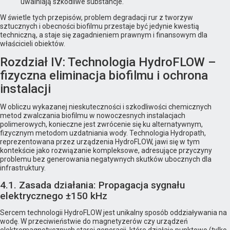
uwalniają szkodliwe substancje.
W świetle tych przepisów, problem degradacji rur z tworzyw
sztucznych i obecności biofilmu przestaje być jedynie kwestią
techniczną, a staje się zagadnieniem prawnym i finansowym dla
właścicieli obiektów.
Rozdział IV: Technologia HydroFLOW –
fizyczna eliminacja biofilmu i ochrona
instalacji
W obliczu wykazanej nieskuteczności i szkodliwości chemicznych
metod zwalczania biofilmu w nowoczesnych instalacjach
polimerowych, konieczne jest zwrócenie się ku alternatywnym,
fizycznym metodom uzdatniania wody. Technologia Hydropath,
reprezentowana przez urządzenia HydroFLOW, jawi się w tym
kontekście jako rozwiązanie kompleksowe, adresujące przyczyny
problemu bez generowania negatywnych skutków ubocznych dla
infrastruktury.
4.1. Zasada działania: Propagacja sygnału
elektrycznego ±150 kHz
Sercem technologii HydroFLOW jest unikalny sposób oddziaływania na
wodę. W przeciwieństwie do magnetyzerów czy urządzeń