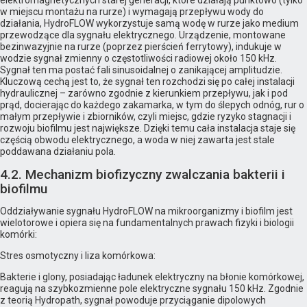
elektromagnetycznych starej generacji, które działają punktowo (tylko
w miejscu montażu na rurze) i wymagają przepływu wody do
działania, HydroFLOW wykorzystuje samą wodę w rurze jako medium
przewodzące dla sygnału elektrycznego. Urządzenie, montowane
bezinwazyjnie na rurze (poprzez pierścień ferrytowy), indukuje w
wodzie sygnał zmienny o częstotliwości radiowej około 150 kHz.
Sygnał ten ma postać fali sinusoidalnej o zanikającej amplitudzie.
Kluczową cechą jest to, że sygnał ten rozchodzi się po całej instalacji
hydraulicznej – zarówno zgodnie z kierunkiem przepływu, jak i pod
prąd, docierając do każdego zakamarka, w tym do ślepych odnóg, rur o
małym przepływie i zbiorników, czyli miejsc, gdzie ryzyko stagnacji i
rozwoju biofilmu jest największe. Dzięki temu cała instalacja staje się
częścią obwodu elektrycznego, a woda w niej zawarta jest stale
poddawana działaniu pola.
4.2. Mechanizm biofizyczny zwalczania bakterii i
biofilmu
Oddziaływanie sygnału HydroFLOW na mikroorganizmy i biofilm jest
wielotorowe i opiera się na fundamentalnych prawach fizyki i biologii
komórki:
Stres osmotyczny i liza komórkowa:
Bakterie i glony, posiadając ładunek elektryczny na błonie komórkowej,
reagują na szybkozmienne pole elektryczne sygnału 150 kHz. Zgodnie
z teorią Hydropath, sygnał powoduje przyciąganie dipolowych