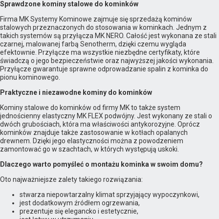
Sprawdzone kominy stalowe do kominków
Firma MK Systemy Kominowe zajmuje się sprzedażą kominów
stalowych przeznaczonych do stosowania w kominkach. Jednym z
takich systemów są przyłącza MK NERO. Całość jest wykonana ze stali
czarnej, malowanej farbą Senotherm, dzięki czemu wygląda
efektownie. Przyłącze ma wszystkie niezbędne certyfikaty, które
świadczą o jego bezpieczeństwie oraz najwyższej jakości wykonania.
Przyłącze gwarantuje sprawne odprowadzanie spalin z kominka do
pionu kominowego.
Praktyczne i niezawodne kominy do kominków
Kominy stalowe do kominków od firmy MK to także system
jednościenny elastyczny MK FLEX podwójny. Jest wykonany ze stali o
dwóch grubościach, która ma właściwości antykorozyjne. Oprócz
kominków znajduje także zastosowanie w kotłach opalanych
drewnem. Dzięki jego elastyczności można z powodzeniem
zamontować go w szachtach, w których występują uskoki.
Dlaczego warto pomyśleć o montażu kominka w swoim domu?
Oto najważniejsze zalety takiego rozwiązania:
stwarza niepowtarzalny klimat sprzyjający wypoczynkowi,
jest dodatkowym źródłem ogrzewania,
prezentuje się elegancko i estetycznie,