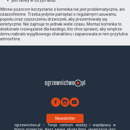
jest łatwy w utrzymaniu.
Wbrew pozorom korzystanie z kominka nie jest problematyczne, ani
czasochłonne. Trzeba jedynie pamiętać o regularnym usuwaniu
popiołu oraz czyszczeniu drzwiczek, aby prezentowały się
estetycznie. Nie zajmuje to jednak wiele czasu. Montaż kominka to
doskonałe rozwiązanie dla każdego, kto chce sprawić, aby wnętrze
domu nabrało wyjątkowego charakteru i zapanowała w nim przytulna
atmosfera.
Newsletter
ogrzewnictwo.pl – Twoje centrum wiedzy i współpracy w
branży grzewczej. Nasz serwis skupia firmy, organizacje oraz