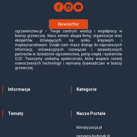
Newsletter
ogrzewnictwo.pl – Twoje centrum wiedzy i współpracy w
branży grzewczej. Nasz serwis skupia firmy, organizacje oraz
ekspertów działających na rynku krajowym i
międzynarodowym. Dzięki nam masz dostęp do najnowszych
informacji, innowacyjnych rozwiązań i sprawdzonych
partnerów w dziedzinie ogrzewnictwa, pomp ciepła i systemów
OZE. Tworzymy unikalną społeczność, która wspiera rozwój
nowoczesnych technologii i wymianę doświadczeń w branży
grzewczej.
Informacje
Kategorie
Tematy
Nasze Portale
klimatyzacja.pl
pasywny-budynek.pl