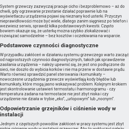
System grzewczy zazwyczaj pracuje cicho i bezproblemowo – aż do
chwili, gdy ogrzewanie przestanie działać poprawnie lub na
wyświetlaczu urządzenia pojawi się nieznany kod usterki. Przyczyn
nieprawidłowości może być wiele, dlatego zanim sięgniesz po telefon i
wezwiesz serwis, sprawdź kilka podstawowych kwestii. Często
bowiem okazuje się, że usterkę można szybko zlokalizować i
rozwiązać samodzielnie – bez kosztów i oczekiwania na wsparcie.
Podstawowe czynności diagnostyczne
W przypadku zakłóceń w działaniu systemu grzewczego warto zacząć
od najprostszych czynności diagnostycznych, takich jak sprawdzenie
zasilania urządzenia – należy upewnić się, że jest ono podłączone do
sieci, nie doszło do wybicia korków i nie ma przerw w dostawie prądu.
Warto również sprawdzić panel sterowania i komunikaty –
nowoczesne urządzenia grzewcze wyświetlają kody błędów lub
komunikaty, które mogą jasno wskazywać problem. Kolejnym krokiem
jest skontrolowanie ustawień termostatu i harmonogramu - czy
temperatura zadana na termostacie nie jest zbyt niska i czy
urządzenie nie działa w trybie „eko”, „urlopowym” lub „nocnym”.
Odpowietrzanie grzejników i ciśnienie wody w
instalacji
Jednym z częstszych powodów zakłóceń w pracy systemu jest zbyt
niskie ciśnienie wody w instalacji grzewczej. Aby to wykluczyć należy