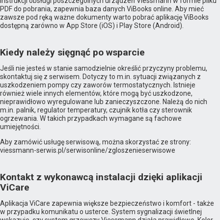
instrukcji obsługi poszczególnych urządzeń Viessmann w formie pliku
PDF do pobrania, zapewnia baza danych ViBooks online. Aby mieć
zawsze pod ręką ważne dokumenty warto pobrać aplikację ViBooks
dostępną zarówno w App Store (iOS) i Play Store (Android).
Kiedy należy sięgnąć po wsparcie
Jeśli nie jesteś w stanie samodzielnie określić przyczyny problemu,
skontaktuj się z serwisem. Dotyczy to m.in. sytuacji związanych z
uszkodzeniem pompy czy zaworów termostatycznych. Istnieje
również wiele innych elementów, które mogą być uszkodzone,
nieprawidłowo wyregulowane lub zanieczyszczone. Należą do nich
m.in. palnik, regulator temperatury, czujnik kotła czy sterownik
ogrzewania. W takich przypadkach wymagane są fachowe
umiejętności.
Aby zamówić usługę serwisową, można skorzystać ze strony:
viessmann-serwis.pl/serwisonline/zgloszenieserwisowe
Kontakt z wykonawcą instalacji dzięki aplikacji
ViCare
Aplikacja ViCare zapewnia większe bezpieczeństwo i komfort - także
w przypadku komunikatu o usterce. System sygnalizacji świetlnej