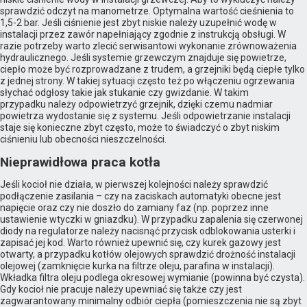
sprawdzić odczyt na manometrze. Optymalna wartość cieśnienia to
1,5-2 bar. Jeśli ciśnienie jest zbyt niskie należy uzupełnić wodę w
instalacji przez zawór napełniający zgodnie z instrukcją obsługi. W
razie potrzeby warto zlecić serwisantowi wykonanie zrównoważenia
hydraulicznego. Jeśli systemie grzewczym znajduje się powietrze,
ciepło może być rozprowadzane z trudem, a grzejniki będą ciepłe tylko
z jednej strony. W takiej sytuacji często też po włączeniu ogrzewania
słychać odgłosy takie jak stukanie czy gwizdanie. W takim
przypadku należy odpowietrzyć grzejnik, dzięki czemu nadmiar
powietrza wydostanie się z systemu. Jeśli odpowietrzanie instalacji
staje się konieczne zbyt często, może to świadczyć o zbyt niskim
ciśnieniu lub obecności nieszczelności.
Nieprawidłowa praca kotła
Jeśli kocioł nie działa, w pierwszej kolejności należy sprawdzić
podłączenie zasilania – czy na zaciskach automatyki obecne jest
napięcie oraz czy nie doszło do zamiany faz (np. poprzez inne
ustawienie wtyczki w gniazdku). W przypadku zapalenia się czerwonej
diody na regulatorze należy nacisnąć przycisk odblokowania usterki i
zapisać jej kod. Warto również upewnić się, czy kurek gazowy jest
otwarty, a przypadku kotłów olejowych sprawdzić drożność instalacji
olejowej (zamknięcie kurka na filtrze oleju, parafina w instalacji).
Wkładka filtra oleju podlega okresowej wymianie (powinna być czysta).
Gdy kocioł nie pracuje należy upewniać się także czy jest
zagwarantowany minimalny odbiór ciepła (pomieszczenia nie są zbyt