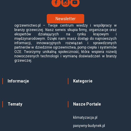
Newsletter
ogrzewnictwo.pl – Twoje centrum wiedzy i współpracy w
branży grzewczej. Nasz serwis skupia firmy, organizacje oraz
ekspertów działających na rynku krajowym i
międzynarodowym. Dzięki nam masz dostęp do najnowszych
informacji, innowacyjnych rozwiązań i sprawdzonych
partnerów w dziedzinie ogrzewnictwa, pomp ciepła i systemów
OZE. Tworzymy unikalną społeczność, która wspiera rozwój
nowoczesnych technologii i wymianę doświadczeń w branży
grzewczej.
Informacje
Kategorie
Tematy
Nasze Portale
klimatyzacja.pl
pasywny-budynek.pl