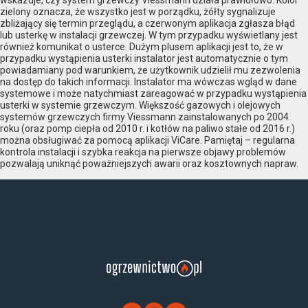
wskazuje, czy system grzewczy Viessmann działa prawidłowo. Kolor
zielony oznacza, że wszystko jest w porządku, żółty sygnalizuje
zbliżający się termin przeglądu, a czerwonym aplikacja zgłasza błąd
lub usterkę w instalacji grzewczej. W tym przypadku wyświetlany jest
również komunikat o usterce. Dużym plusem aplikacji jest to, że w
przypadku wystąpienia usterki instalator jest automatycznie o tym
powiadamiany pod warunkiem, że użytkownik udzielił mu zezwolenia
na dostęp do takich informacji. Instalator ma wówczas wgląd w dane
systemowe i może natychmiast zareagować w przypadku wystąpienia
usterki w systemie grzewczym. Większość gazowych i olejowych
systemów grzewczych firmy Viessmann zainstalowanych po 2004
roku (oraz pomp ciepła od 2010 r. i kotłów na paliwo stałe od 2016 r.)
można obsługiwać za pomocą aplikacji ViCare. Pamiętaj – regularna
kontrola instalacji i szybka reakcja na pierwsze objawy problemów
pozwalają uniknąć poważniejszych awarii oraz kosztownych napraw.