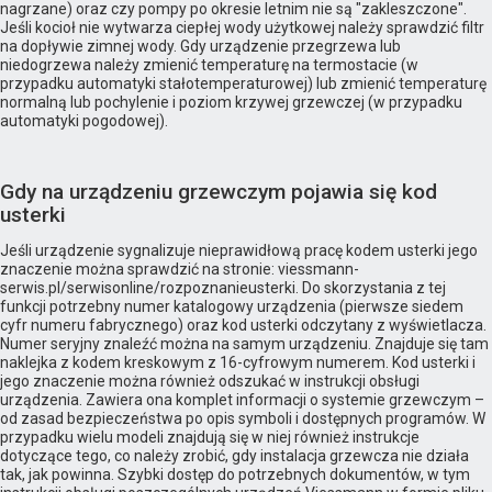
nagrzane) oraz czy pompy po okresie letnim nie są "zakleszczone".
Jeśli kocioł nie wytwarza ciepłej wody użytkowej należy sprawdzić filtr
na dopływie zimnej wody. Gdy urządzenie przegrzewa lub
niedogrzewa należy zmienić temperaturę na termostacie (w
przypadku automatyki stałotemperaturowej) lub zmienić temperaturę
normalną lub pochylenie i poziom krzywej grzewczej (w przypadku
automatyki pogodowej).
Gdy na urządzeniu grzewczym pojawia się kod
usterki
Jeśli urządzenie sygnalizuje nieprawidłową pracę kodem usterki jego
znaczenie można sprawdzić na stronie: viessmann-
serwis.pl/serwisonline/rozpoznanieusterki. Do skorzystania z tej
funkcji potrzebny numer katalogowy urządzenia (pierwsze siedem
cyfr numeru fabrycznego) oraz kod usterki odczytany z wyświetlacza.
Numer seryjny znaleźć można na samym urządzeniu. Znajduje się tam
naklejka z kodem kreskowym z 16-cyfrowym numerem. Kod usterki i
jego znaczenie można również odszukać w instrukcji obsługi
urządzenia. Zawiera ona komplet informacji o systemie grzewczym –
od zasad bezpieczeństwa po opis symboli i dostępnych programów. W
przypadku wielu modeli znajdują się w niej również instrukcje
dotyczące tego, co należy zrobić, gdy instalacja grzewcza nie działa
tak, jak powinna. Szybki dostęp do potrzebnych dokumentów, w tym