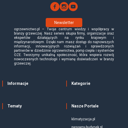
Newsletter
ogrzewnictwo.pl – Twoje centrum wiedzy i współpracy w
branży grzewczej. Nasz serwis skupia firmy, organizacje oraz
ekspertów działających na rynku krajowym i
międzynarodowym. Dzięki nam masz dostęp do najnowszych
informacji, innowacyjnych rozwiązań i sprawdzonych
partnerów w dziedzinie ogrzewnictwa, pomp ciepła i systemów
OZE. Tworzymy unikalną społeczność, która wspiera rozwój
nowoczesnych technologii i wymianę doświadczeń w branży
grzewczej.
Informacje
Kategorie
Tematy
Nasze Portale
klimatyzacja.pl
pasywny-budynek.pl