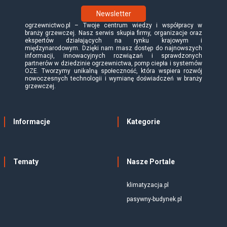
Newsletter
ogrzewnictwo.pl – Twoje centrum wiedzy i współpracy w
branży grzewczej. Nasz serwis skupia firmy, organizacje oraz
ekspertów działających na rynku krajowym i
międzynarodowym. Dzięki nam masz dostęp do najnowszych
informacji, innowacyjnych rozwiązań i sprawdzonych
partnerów w dziedzinie ogrzewnictwa, pomp ciepła i systemów
OZE. Tworzymy unikalną społeczność, która wspiera rozwój
nowoczesnych technologii i wymianę doświadczeń w branży
grzewczej.
Informacje
Kategorie
Tematy
Nasze Portale
klimatyzacja.pl
pasywny-budynek.pl