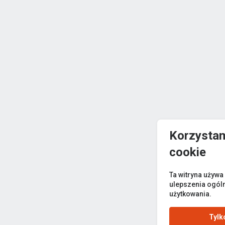
Korzystam
cookie
Ta witryna używa
ulepszenia ogól
użytkowania.
Tylk