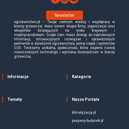
Newsletter
ogrzewnictwo.pl – Twoje centrum wiedzy i współpracy w
branży grzewczej. Nasz serwis skupia firmy, organizacje oraz
ekspertów działających na rynku krajowym i
międzynarodowym. Dzięki nam masz dostęp do najnowszych
informacji, innowacyjnych rozwiązań i sprawdzonych
partnerów w dziedzinie ogrzewnictwa, pomp ciepła i systemów
OZE. Tworzymy unikalną społeczność, która wspiera rozwój
nowoczesnych technologii i wymianę doświadczeń w branży
grzewczej.
Informacje
Kategorie
Tematy
Nasze Portale
klimatyzacja.pl
pasywny-budynek.pl