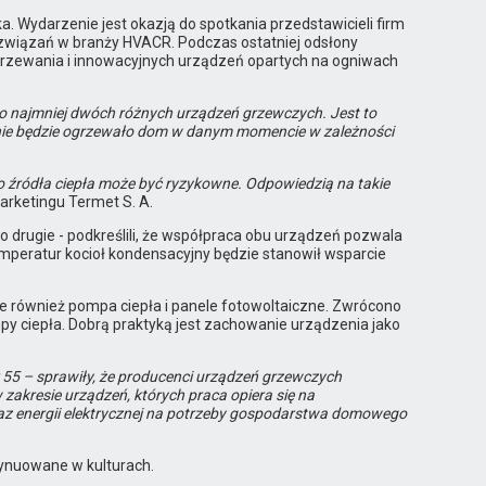
a. Wydarzenie jest okazją do spotkania przedstawicieli firm
związań w branży HVACR. Podczas ostatniej odsłony
ogrzewania i innowacyjnych urządzeń opartych na ogniwach
e co najmniej dwóch różnych urządzeń grzewczych. Jest to
zenie będzie ogrzewało dom w danym momencie w zależności
go źródła ciepła może być ryzykowne. Odpowiedzią na takie
arketingu Termet S. A.
 drugie - podkreślili, że współpraca obu urządzeń pozwala
mperatur kocioł kondensacyjny będzie stanowił wsparcie
le również pompa ciepła i panele fotowoltaiczne. Zwrócono
y ciepła. Dobrą praktyką jest zachowanie urządzenia jako
 55 – sprawiły, że producenci urządzeń grzewczych
zakresie urządzeń, których praca opiera się na
az energii elektrycznej na potrzeby gospodarstwa domowego
tynuowane w kulturach.