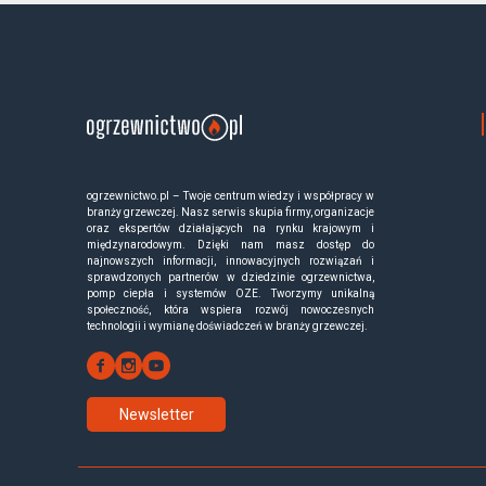
ogrzewnictwo.pl – Twoje centrum wiedzy i współpracy w
branży grzewczej. Nasz serwis skupia firmy, organizacje
oraz ekspertów działających na rynku krajowym i
międzynarodowym. Dzięki nam masz dostęp do
najnowszych informacji, innowacyjnych rozwiązań i
sprawdzonych partnerów w dziedzinie ogrzewnictwa,
pomp ciepła i systemów OZE. Tworzymy unikalną
społeczność, która wspiera rozwój nowoczesnych
technologii i wymianę doświadczeń w branży grzewczej.
Newsletter