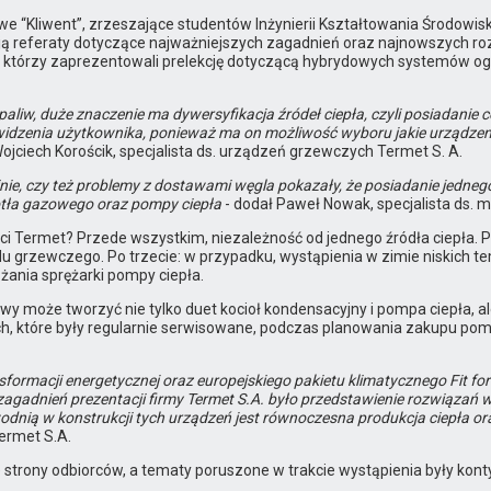
we “Kliwent”, zrzeszające studentów Inżynierii Kształtowania Środowisk
 referaty dotyczące najważniejszych zagadnień oraz najnowszych ro
et, którzy zaprezentowali prelekcję dotyczącą hybrydowych systemów 
 paliw, duże znaczenie ma dywersyfikacja źródeł ciepła, czyli posiadani
tu widzenia użytkownika, ponieważ ma on możliwość wyboru jakie urząd
ojciech Korościk, specjalista ds. urządzeń grzewczych Termet S. A.
inie, czy też problemy z dostawami węgla pokazały, że posiadanie jedne
otła gazowego oraz pompy ciepła
- dodał Paweł Nowak, specjalista ds. m
i Termet? Przede wszystkim, niezależność od jednego źródła ciepła. Po
 grzewczego. Po trzecie: w przypadku, wystąpienia w zimie niskich te
ążania sprężarki pompy ciepła.
wy może tworzyć nie tylko duet kocioł kondensacyjny i pompa ciepła, a
h, które były regularnie serwisowane, podczas planowania zakupu pomp
ormacji energetycznej oraz europejskiego pakietu klimatycznego Fit for
agadnień prezentacji firmy Termet S.A. było przedstawienie rozwiązań w 
nią w konstrukcji tych urządzeń jest równoczesna produkcja ciepła or
ermet S.A.
 strony odbiorców, a tematy poruszone w trakcie wystąpienia były kon