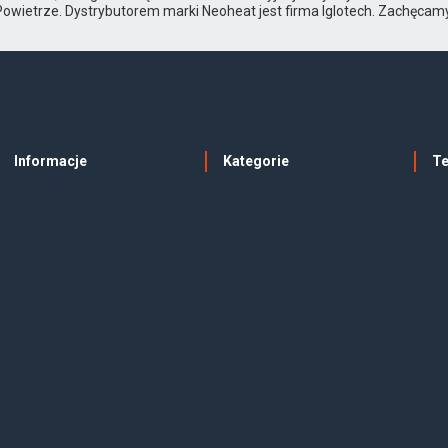
ietrze. Dystrybutorem marki Neoheat jest firma Iglotech. Zachęcamy d
Informacje
Kategorie
T