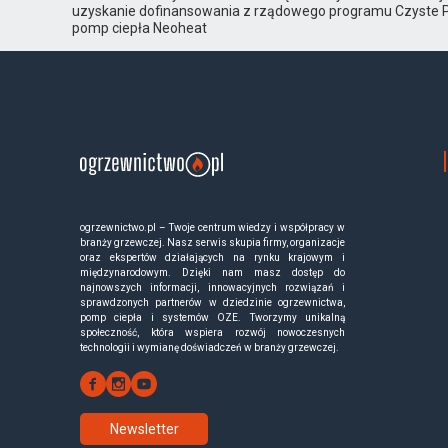
uzyskanie dofinansowania z rządowego programu Czyste Pow
pomp ciepła Neoheat
ogrzewnictwo.pl – Twoje centrum wiedzy i współpracy w
branży grzewczej. Nasz serwis skupia firmy, organizacje
oraz ekspertów działających na rynku krajowym i
międzynarodowym. Dzięki nam masz dostęp do
najnowszych informacji, innowacyjnych rozwiązań i
sprawdzonych partnerów w dziedzinie ogrzewnictwa,
pomp ciepła i systemów OZE. Tworzymy unikalną
społeczność, która wspiera rozwój nowoczesnych
technologii i wymianę doświadczeń w branży grzewczej.
Newsletter