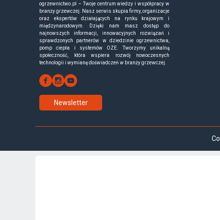
ogrzewnictwo.pl – Twoje centrum wiedzy i współpracy w
branży grzewczej. Nasz serwis skupia firmy, organizacje
oraz ekspertów działających na rynku krajowym i
międzynarodowym. Dzięki nam masz dostęp do
najnowszych informacji, innowacyjnych rozwiązań i
sprawdzonych partnerów w dziedzinie ogrzewnictwa,
pomp ciepła i systemów OZE. Tworzymy unikalną
społeczność, która wspiera rozwój nowoczesnych
technologii i wymianę doświadczeń w branży grzewczej.
Newsletter
Co