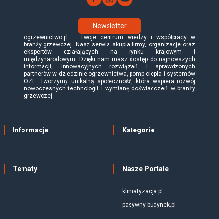
Newsletter
ogrzewnictwo.pl – Twoje centrum wiedzy i współpracy w
branży grzewczej. Nasz serwis skupia firmy, organizacje oraz
ekspertów działających na rynku krajowym i
międzynarodowym. Dzięki nam masz dostęp do najnowszych
informacji, innowacyjnych rozwiązań i sprawdzonych
partnerów w dziedzinie ogrzewnictwa, pomp ciepła i systemów
OZE. Tworzymy unikalną społeczność, która wspiera rozwój
nowoczesnych technologii i wymianę doświadczeń w branży
grzewczej.
Informacje
Kategorie
Tematy
Nasze Portale
klimatyzacja.pl
pasywny-budynek.pl